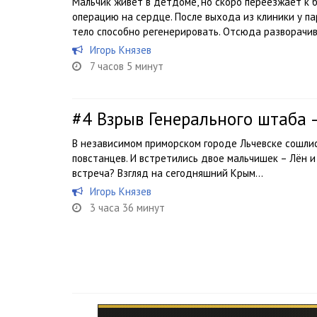
Мальчик живет в детдоме, но скоро переезжает к 
операцию на сердце. После выхода из клиники у п
тело способно регенерировать. Отсюда разворачива
Игорь Князев
7 часов 5 минут
#4
Взрыв Генерального штаба
В независимом приморском городе Льчевске сошли
повстанцев. И встретились двое мальчишек – Лён и
встреча? Взгляд на сегодняшний Крым…
Игорь Князев
3 часа 36 минут