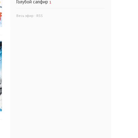
Голубой сапфир
1
Весь эфир
·
RSS