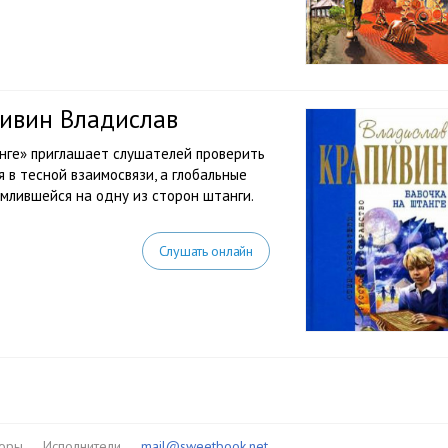
пивин Владислав
нге» приглашает слушателей проверить
 в тесной взаимосвязи, а глобальные
емлившейся на одну из сторон штанги.
Слушать онлайн
торы
Исполнители
mail@sweetbook.net