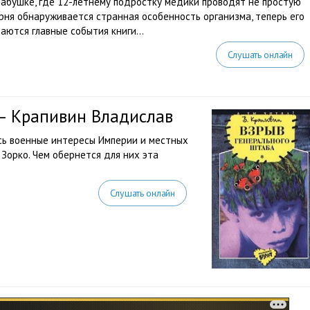
бабушке, где 12-летнему подростку медики проводят не простую
арня обнаруживается странная особенность организма, теперь его
ются главные события книги...
Слушать онлайн
 — Крапивин Владислав
сь военные интересы Империи и местных
 Зорко. Чем обернется для них эта
Слушать онлайн