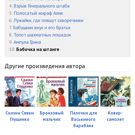
4.
Взрыв Генерального штаба
23 BABOCHKA
06:11
5.
Полосатый жираф Алик
6.
Лужайки, где пляшут скворечники
24 BABOCHKA
05:44
7.
Бабушкин внук и его братья
25 BABOCHKA
06:12
8.
Топот шахматных лошадок
9.
Ампула Грина
26 BABOCHKA
06:06
10.
Бабочка на штанге
27 BABOCHKA
06:02
Другие произведения автора
28 BABOCHKA
06:02
29 BABOCHKA
06:06
30 BABOCHKA
03:22
31 BABOCHKA
07:39
Сказки Севки
Бронзовый
Палочки для
Ковер-
32 BABOCHKA
07:36
Глущенко
мальчик
Васькиного
самолет
барабана
33 BABOCHKA
07:32