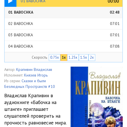
00:00
00:00
01 BABOCHKA
01 BABOCHKA
02:48
02 BABOCHKA
07:01
03 BABOCHKA
07:01
04 BABOCHKA
07:08
Скорость
0.75x
1x
1.25x
1.5x
2x
05 BABOCHKA
06:05
06 BABOCHKA
07:05
Автор:
Крапивин Владислав
Исполняет:
Князев Игорь
07 BABOCHKA
07:04
Из серии:
Сказки и были
Безлюдных Пространств #10
08 BABOCHKA
07:02
Владислав Крапивин в
аудиокниге «Бабочка на
09 BABOCHKA
06:29
штанге» приглашает
10 BABOCHKA
07:06
слушателей проверить на
прочность равновесие мира.
11 BABOCHKA
07:02