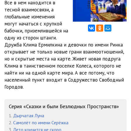
Все в нем находится в
тесной взаимосвязи, а
12 BABOCHKA
07:07
глобальные изменения
13 BABOCHKA
06:23
могут начаться с хрупкой
бабочки, приземлившейся на
14 BABOCHKA
06:04
одну из сторон штанги.
Дружба Клима Ермилкина и девочки по имени Ринка
15 BABOCHKA
06:07
открывает не только новые грани взаимоотношений,
16 BABOCHKA
06:07
но и скрытые места на карте. Живет новая подруга
Клима в таинственном поселке Колеса, которого не
17 BABOCHKA
04:14
найти ни на одной карте мира. А все потому, что
населенный пункт входит в Содружество Свободный
18 BABOCHKA
06:10
Городов.
19 BABOCHKA
06:12
20 BABOCHKA
06:01
Серия «Сказки и были Безлюдных Пространств»
1.
Дырчатая Луна
21 BABOCHKA
06:12
2.
Самолёт по имени Серёжка
22 BABOCHKA
06:14
3.
Лето кончится не скоро