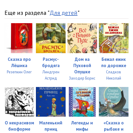
34 BABOCHKA
07:32
Еще из раздела "
Для детей
"
35 BABOCHKA
06:43
36 BABOCHKA
07:04
37 BABOCHKA
07:04
38 BABOCHKA
07:03
Сказка про
Расмус-
Дом на
Бежал ежик
39 BABOCHKA
04:23
Лёшика
бродяга
Пуховой
по дорожке
Опушке
Резепкин Олег
Линдгрен
Сладков
40 BABOCHKA
06:16
Астрид
Заходер Борис
Николай
41 BABOCHKA
06:14
42 BABOCHKA
05:53
43 BABOCHKA
06:14
О некрасивом
Маленький
Легенды и
«Сказка о
44 BABOCHKA
06:27
биоформе
принц
мифы
рыбаке и