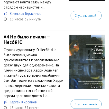
поручают найти связь между
отрядом неонацистов и...
Вячеслав Герасимов
Слушать онлайн
16 часов 32 минуты
#4
Не было печали —
Несбё Ю
Слушая аудиокнигу Ю Несбё «Не
было печали», можно
присоединиться к расследованию
сразу двух дел одновременно. На
плечи инспектора Харри Холе лег
тяжелый груз: во время ограбления
был убит один из заложников. Харри
не поддерживает мнение коллег и
придерживается собственной
версии произошедшего. На...
Сергей Кирсанов
Слушать онлайн
15 часов 57 минут