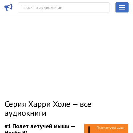
Серия Харри Холе — все
аудиокниги
#1
Полет летучей мыши —
Несбё Ю