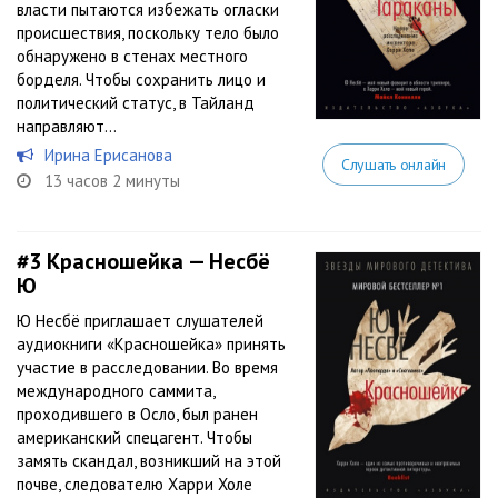
власти пытаются избежать огласки
происшествия, поскольку тело было
обнаружено в стенах местного
борделя. Чтобы сохранить лицо и
политический статус, в Тайланд
направляют...
Ирина Ерисанова
Слушать онлайн
13 часов 2 минуты
#3
Красношейка — Несбё
Ю
Ю Несбё приглашает слушателей
аудиокниги «Красношейка» принять
участие в расследовании. Во время
международного саммита,
проходившего в Осло, был ранен
американский спецагент. Чтобы
замять скандал, возникший на этой
почве, следователю Харри Холе