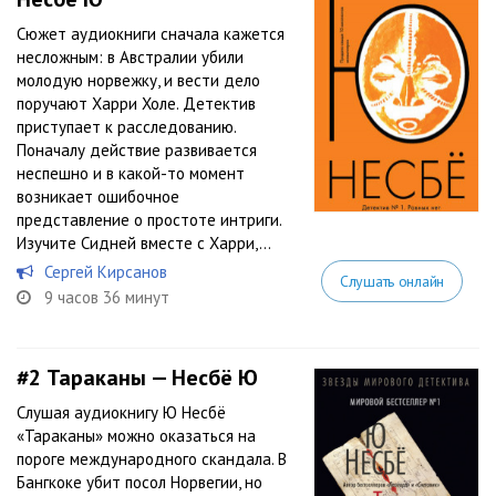
Сюжет аудиокниги сначала кажется
несложным: в Австралии убили
молодую норвежку, и вести дело
поручают Харри Холе. Детектив
приступает к расследованию.
Поначалу действие развивается
неспешно и в какой-то момент
возникает ошибочное
представление о простоте интриги.
Изучите Сидней вместе с Харри,...
Сергей Кирсанов
Слушать онлайн
9 часов 36 минут
#2
Тараканы — Несбё Ю
Слушая аудиокнигу Ю Несбё
«Тараканы» можно оказаться на
пороге международного скандала. В
Бангкоке убит посол Норвегии, но