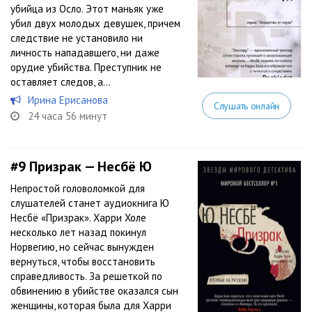
убийца из Осло. Этот маньяк уже
убил двух молодых девушек, причем
следствие не установило ни
личность нападавшего, ни даже
орудие убийства. Преступник не
оставляет следов, а...
Ирина Ерисанова
Слушать онлайн
24 часа 56 минут
#9
Призрак — Несбё Ю
Непростой головоломкой для
слушателей станет аудиокнига Ю
Несбё «Призрак». Харри Холе
несколько лет назад покинул
Норвегию, но сейчас вынужден
вернуться, чтобы восстановить
справедливость. За решеткой по
обвинению в убийстве оказался сын
женщины, которая была для Харри