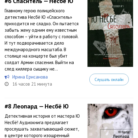
#6
Спаситель — Несбё Ю
Главному герою полицейского
детектива Несбё Ю «Спаситель»
приходится не сладко. Он пытается
забыть жену одним ему известным
способом – уйти в работу с головой.
И тут подворачивается дело
международного масштаба. В
столице на концерте был убит
солдат Армии спасения. Выйти на
след киллера сыщику не...
Ирина Ерисанова
Слушать онлайн
16 часов 21 минута
#8
Леопард — Несбё Ю
Детективная история от мастера Ю
Несбё! Аудиокнига предлагает
прослушать захватывающий сюжет,
в центре которого изощренный