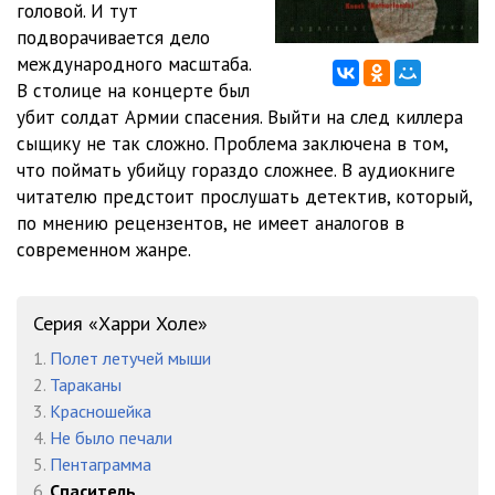
головой. И тут
Nesbe_Spasitel_012
05:02
подворачивается дело
Nesbe_Spasitel_013
05:00
международного масштаба.
В столице на концерте был
Nesbe_Spasitel_014
05:02
убит солдат Армии спасения. Выйти на след киллера
сыщику не так сложно. Проблема заключена в том,
Nesbe_Spasitel_015
05:03
что поймать убийцу гораздо сложнее. В аудиокниге
Nesbe_Spasitel_016
05:03
читателю предстоит прослушать детектив, который,
по мнению рецензентов, не имеет аналогов в
Nesbe_Spasitel_017
05:02
современном жанре.
Nesbe_Spasitel_018
05:01
Nesbe_Spasitel_019
05:01
Серия «Харри Холе»
1.
Полет летучей мыши
Nesbe_Spasitel_020
05:02
2.
Тараканы
Nesbe_Spasitel_021
05:01
3.
Красношейка
4.
Не было печали
Nesbe_Spasitel_022
05:02
5.
Пентаграмма
6.
Спаситель