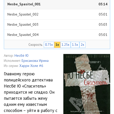
Nesbe_Spasitel_001
05:14
Nesbe_Spasitel_002
05:01
Nesbe_Spasitel_003
05:03
Nesbe_Spasitel_004
05:01
Скорость
0.75x
1x
1.25x
1.5x
2x
Nesbe_Spasitel_005
05:00
Nesbe_Spasitel_006
05:01
Автор:
Несбё Ю
Исполняет:
Ерисанова Ирина
Nesbe_Spasitel_007
05:02
Из серии:
Харри Холе #6
Главному герою
Nesbe_Spasitel_008
05:03
полицейского детектива
Несбё Ю «Спаситель»
Nesbe_Spasitel_009
05:01
приходится не сладко. Он
Nesbe_Spasitel_010
05:03
пытается забыть жену
одним ему известным
Nesbe_Spasitel_011
05:02
способом – уйти в работу с