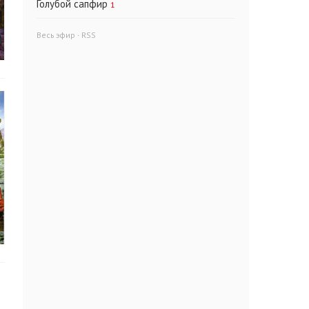
Голубой сапфир
1
Весь эфир
·
RSS