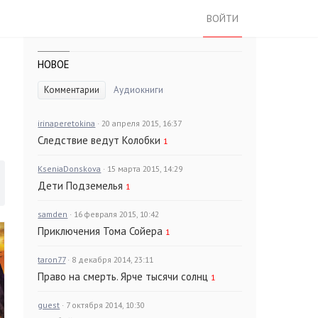
ВОЙТИ
НОВОЕ
Комментарии
Аудиокниги
irinaperetokina
· 20 апреля 2015, 16:37
Следствие ведут Колобки
1
KseniaDonskova
· 15 марта 2015, 14:29
Дети Подземелья
1
samden
· 16 февраля 2015, 10:42
Приключения Тома Сойера
1
taron77
· 8 декабря 2014, 23:11
Право на смерть. Ярче тысячи солнц
1
guest
· 7 октября 2014, 10:30