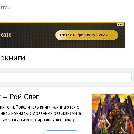
ТЕЛИ
иокниги
 — Рой Олег
нители. Повелитель книг» начинаются с
анной комнаты с древними реликвиями, а
ьным чавканьем пожиравшая все вокруг.