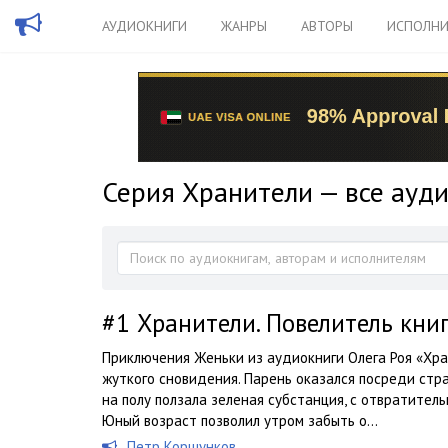
АУДИОКНИГИ
ЖАНРЫ
АВТОРЫ
ИСПОЛНИ
Серия Хранители — все ауд
#1
Хранители. Повелитель книг
Приключения Женьки из аудиокниги Олега Роя «Хра
жуткого сновидения. Парень оказался посреди стр
на полу ползала зеленая субстанция, с отвратител
Юный возраст позволил утром забыть о...
Петр Коршунков