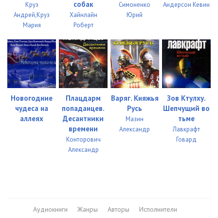
собак
Круз
Симоненко
Андерсон Кевин
Андрей,Круз
Хайнлайн
Юрий
Мария
Роберт
Новогодние
Плацдарм
Варяг. Княжья
Зов Ктулху.
чудеса на
попаданцев.
Русь
Шепчущий во
аллеях
Десантники
тьме
Мазин
времени
Александр
Лавкрафт
Конторович
Говард
Александр
Аудиокниги
Жанры
Авторы
Исполнители