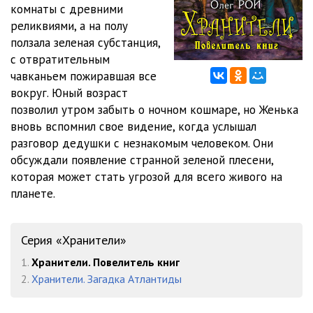
комнаты с древними
реликвиями, а на полу
12-Gl06-02
21:03
ползала зеленая субстанция,
13-Gl07-01
18:43
с отвратительным
чавканьем пожиравшая все
14-Gl07-02
14:05
вокруг. Юный возраст
позволил утром забыть о ночном кошмаре, но Женька
15-Gl08-01
24:34
вновь вспомнил свое видение, когда услышал
16-Gl08-02
09:38
разговор дедушки с незнакомым человеком. Они
обсуждали появление странной зеленой плесени,
17-Gl09-01
13:30
которая может стать угрозой для всего живого на
планете.
18-Gl09-02
14:05
19-Gl09-03
15:13
Серия «Хранители»
20-Gl10-01
15:33
1.
Хранители. Повелитель книг
21-Gl10-02
13:45
2.
Хранители. Загадка Атлантиды
22-Gl11-01
16:16