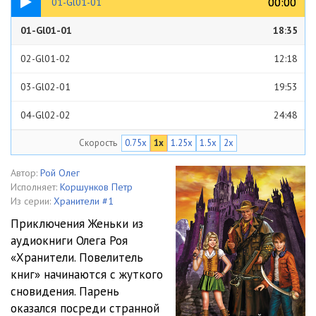
00:00
00:00
01-Gl01-01
01-Gl01-01
18:35
02-Gl01-02
12:18
03-Gl02-01
19:53
04-Gl02-02
24:48
Скорость
0.75x
1x
1.25x
1.5x
2x
05-Gl03-01
11:09
06-Gl03-02
24:43
Автор:
Рой Олег
Исполняет:
Коршунков Петр
07-Gl04-01
18:24
Из серии:
Хранители #1
Приключения Женьки из
08-Gl04-02
17:39
аудиокниги Олега Роя
«Хранители. Повелитель
09-Gl05-01
21:14
книг» начинаются с жуткого
10-Gl05-02
15:42
сновидения. Парень
оказался посреди странной
11-Gl06-01
25:21