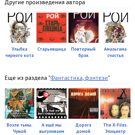
Другие произведения автора
23-Gl11-02
15:16
24-Gl11-03
15:14
25-Gl12-01
08:34
26-Gl12-02
13:37
Улыбка
Старьевщица
Повторный
Амальгама
черного кота
брак
счастья
Еще из раздела "
Фантастика, фэнтези
"
Возле тьмы.
А ещё мы
Дорога
The X-Files.
Чужой
выгуливаем
домой
Эпицентр