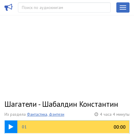
Шагатели - Шабалдин Константин
Из раздела
Фантастика, фэнтези
4 часа 4 минуты
27:44
00:00
00:00
01