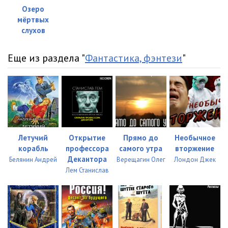
Озеро
мёртвых
слухов
Еще из раздела "
Фантастика, фэнтези
"
Летучий
Открытие
Прямо до
Необычное
корабль
профессора
самого утра
вторжение
Декантора
Белянин Андрей
Верещагин Олег
Лондон Джек
Лем Станислав