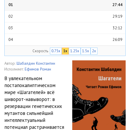
01
27:44
02
29:19
03
32:12
04
26:09
Скорость
0.75x
1x
1.25x
1.5x
2x
05
28:17
06
23:29
Автор:
Шабалдин Константин
Исполняет:
Ефимов Роман
07
28:54
В увлекательном
постапокалиптическом
08
19:26
мире «Шагателей» всё
09
28:53
шиворот-навыворот: в
резервации генетических
мутантов сильнейший
интеллектуальный
потенциал растрачивается