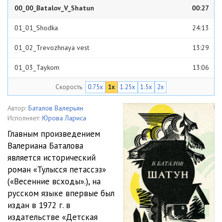
00_00_Batalov_V_Shatun
00:27
01_01_Shodka
24:13
01_02_Trevozhnaya vest
13:29
01_03_Taykom
13:06
Скорость
0.75x
1x
1.25x
1.5x
2x
01_04_Lozhnaya trevoga
15:55
01_05_U chYorta na kulichkah
16:30
Автор:
Баталов Валерьян
Исполняет:
Юрова Лариса
01_06_Utro vechera mudrenee
09:13
Главным произведением
Валериана Баталова
01_07_TaYozhnoe kreschenie
18:30
является исторический
01_08_Solntse na leto, zima na moroz
10:19
роман «Тулысся петассэз»
(«Весенние всходы».), на
01_09_Razbushevalas gorlastaya, razbushevalas
09:52
русском языке впервые был
издан в 1972 г. в
01_10_Vospominaniya
10:30
издательстве «Детская