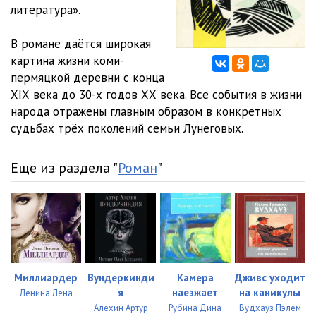
02_01_Blizok lokot, da ne ukusish
18:02
литература».
02_02_Nochyu lunnoy
08:20
В романе даётся широкая
картина жизни коми-
02_03_Net huda bez dobra
15:49
пермяцкой деревни с конца
02_04_Na perenove
24:08
ХIХ века до 30-х годов ХХ века. Все события в жизни
народа отражены главным образом в конкретных
02_05_Sudachen
09:18
судьбах трёх поколений семьи Лунеговых.
02_06_Zakon tayga. Cherpak vera
27:37
Еще из раздела "
Роман
"
02_07_Tsarstvo schamanov
07:09
02_08_Net kresta na tebe
12:09
02_09_Na miru i smert krasna
16:30
02_10_Ne lykom shityy
07:36
Миллиардер
Вундеркинди
Камера
Дживс уходит
03_01_Na rassvete. Nashego polku pribylo
15:46
я
наезжает
на каникулы
Ленина Лена
Алехин Артур
Рубина Дина
Вудхауз Пэлем