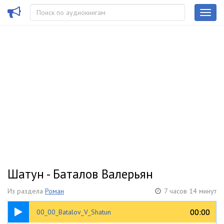
Шатун - Баталов Валерьян
Из раздела
Роман
7 часов 14 минут
00:27
00:00
00:00
00_00_Batalov_V_Shatun