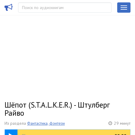
Шёпот (S.T.A.L.K.E.R.) - Штулберг
Райво
Из раздела
Фантастика, фэнтези
29 минут
29:12