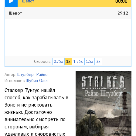
00:00
00:00
Шепот
Шепот
29:12
Скорость
0.75x
1x
1.25x
1.5x
2x
Автор:
Штулберг Райво
Исполняет:
Шубин Олег
Сталкер Тунгус нашёл
способ, как зарабатывать в
Зоне и не рисковать
жизнью. Достаточно
внимательно смотреть по
сторонам, выбирая
удачливых и сноровистых