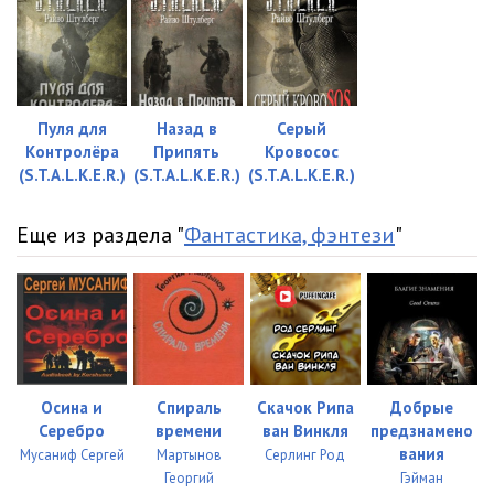
Пуля для
Назад в
Серый
Контролёра
Припять
Кровосос
(S.T.A.L.K.E.R.)
(S.T.A.L.K.E.R.)
(S.T.A.L.K.E.R.)
Еще из раздела "
Фантастика, фэнтези
"
Осина и
Спираль
Скачок Рипа
Добрые
Серебро
времени
ван Винкля
предзнамено
вания
Мусаниф Сергей
Мартынов
Серлинг Род
Георгий
Гэйман