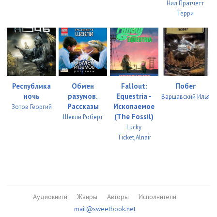
Нил,Пратчетт
Терри
Республика
Обмен
Fallout:
Побег
ночь
разумов.
Equestria -
Варшавский Илья
Рассказы
Ископаемое
Зотов Георгий
(The Fossil)
Шекли Роберт
Lucky
Ticket,Alnair
Аудиокниги
Жанры
Авторы
Исполнители
mail@sweetbook.net