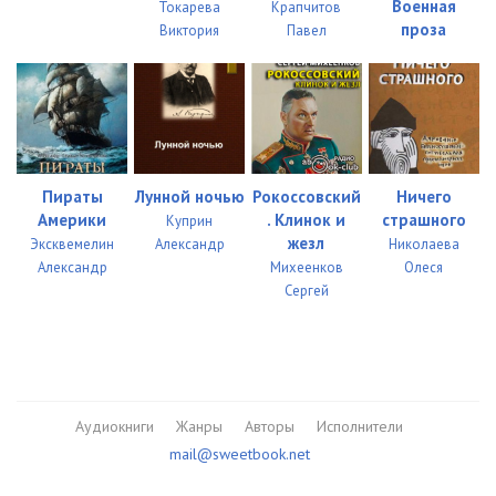
Военная
Токарева
Крапчитов
проза
Виктория
Павел
Пираты
Лунной ночью
Рокоссовский
Ничего
Америки
. Клинок и
страшного
Куприн
жезл
Эксквемелин
Александр
Николаева
Александр
Михеенков
Олеся
Сергей
Аудиокниги
Жанры
Авторы
Исполнители
mail@sweetbook.net