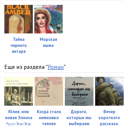
10_01_SHYOpot
21:17
10_02_SHYOpot
20:22
10_03_SHYOpot
20:56
11_01_SHYOpot
24:22
Тайна
Морская
черного
яшма
11_02_SHYOpot
25:38
янтаря
12_01_SHYOpot
22:47
Еще из раздела "
Роман
"
12_02_SHYOpot
24:45
13_00_SHYOpot
34:45
14_01_SHYOpot
23:38
14_02_SHYOpot
24:25
Юлия, или
Когда стало
Дороги,
Вечер
15_00_SHYOpot
33:13
новая Элоиза
немножко
которые мы
короткого
теплее
выбираем
рассказа.
Руссо Жан Жак