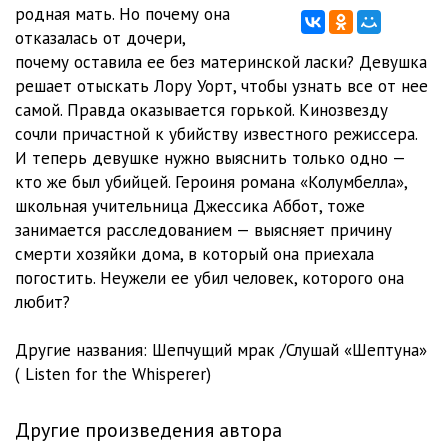
05_02_SHYOpot
28:50
родная мать. Но почему она
отказалась от дочери,
06_01_SHYOpot
21:12
почему оставила ее без материнской ласки? Девушка
решает отыскать Лору Уорт, чтобы узнать все от нее
06_02_SHYOpot
20:07
самой. Правда оказывается горькой. Кинозвезду
06_03_SHYOpot
19:18
сочли причастной к убийству известного режиссера.
И теперь девушке нужно выяснить только одно —
07_01_SHYOpot
20:56
кто же был убийцей. Героиня романа «Колумбелла»,
школьная учительница Джессика Аббот, тоже
07_02_SHYOpot
20:35
занимается расследованием — выясняет причину
08_01_SHYOpot
20:39
смерти хозяйки дома, в который она приехала
погостить. Неужели ее убил человек, которого она
08_02_SHYOpot
21:24
любит?
08_03_SHYOpot
23:01
Другие названия: Шепчущий мрак /Слушай «Шептуна»
09_01_SHYOpot
26:07
( Listen for the Whisperer)
09_02_SHYOpot
28:40
Другие произведения автора