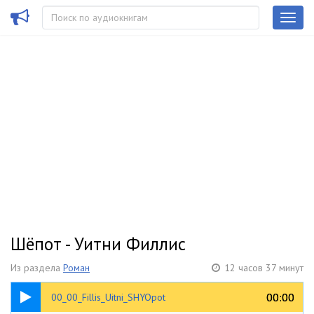
Шёпот - Уитни Филлис
Из раздела
Роман
12 часов 37 минут
00:28
00:00
00:00
00_00_Fillis_Uitni_SHYOpot