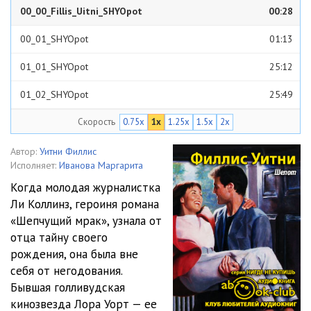
00_00_Fillis_Uitni_SHYOpot
00:28
00_01_SHYOpot
01:13
01_01_SHYOpot
25:12
01_02_SHYOpot
25:49
Скорость
0.75x
1x
1.25x
1.5x
2x
02_01_SHYOpot
24:20
02_02_SHYOpot
23:56
Автор:
Уитни Филлис
Исполняет:
Иванова Маргарита
03_01_SHYOpot
24:03
Когда молодая журналистка
Ли Коллинз, героиня романа
03_02_SHYOpot
22:42
«Шепчущий мрак», узнала от
04_01_SHYOpot
28:37
отца тайну своего
рождения, она была вне
04_02_SHYOpot
27:23
себя от негодования.
Бывшая голливудская
05_01_SHYOpot
26:53
кинозвезда Лора Уорт — ее