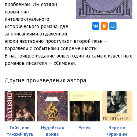
02_07_Pervye plody
20:43
проблемам. Им создан
новый тип
03_01_Litso dyadi Prospera
16:27
интеллектуального
исторического романа, где
03_02_Muki ozhidaniya
23:38
за описаниями отдаленной
03_03_Zov svobody
27:36
эпохи явственно проступает второй план —
параллели с событиями современности.
03_04_Velikoe predatelstvo
36:28
В настоящее издание вошел один из самых известных
романов писателя — «Симона».
03_05_Zhestokaya nagrada
32:24
03_06_Zapadnya
24:40
Другие произведения автора
03_07_Otrechenie
11:53
03_08_Bessmertnoe
14:49
03_09_'Zverinets'
40:07
Гойя, или
Иудейская
Успех
Черт во
тяжкий путь
война
Франции