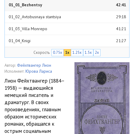
01_01_Bezhentsy
42:41
01_02_Avtobusnaya stantsiya
29:18
01_03_Villa Monrepo
41:21
01_04_Knigi
21:27
Скорость
0.75x
1x
1.25x
1.5x
2x
01_05_Missiya
52:52
02_01_Sluchay na mostu
27:48
Автор:
Фейхтвангер Лион
Исполняет:
Юрова Лариса
02_02_Gospodin markiz
19:32
Лион Фейхтвангер (1884–
1958) — выдающийся
02_03_Muskat v souse
16:36
немецкий писатель и
02_04_Letchik
15:20
драматург. В своих
произведениях, главным
02_05_Deyanie
39:31
образом исторических
романах, обращался к
02_06_Tomitelnyy vecher
15:38
острым социальным