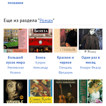
познания
Еще из раздела "
Роман
"
Большой
Бонза
Красное и
Один раз в
кусок мира
черное
месяц
Куприн
Хмелевская
Александр
Стендаль
Кнорре Федор
Иоанна
Фредерик