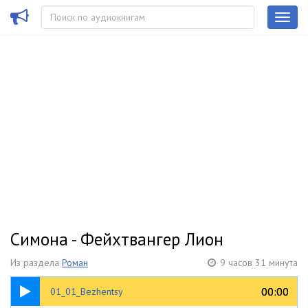
Симона - Фейхтвангер Лион
Из раздела
Роман
9 часов 31 минута
42:41
00:00
00:00
01_01_Bezhentsy