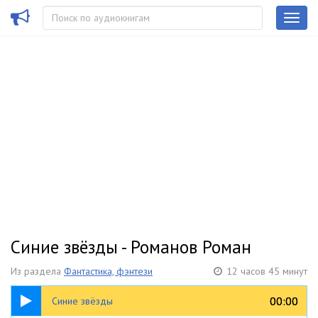
Синие звёзды - Романов Роман
Из раздела
Фантастика, фэнтези
12 часов 45 минут
12:45:00
00:00
00:00
Синие звёзды