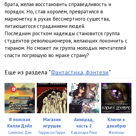
брата, желая восстановить справедливость и
порядок. Но, став королем, превратился в
марионетку в руках бессмертного существа,
питающегося страданиями людей.
Последним ростком надежды становится группа
студентов-революционеров, желающих покончить с
тираном. Но сможет ли группа молодых мечтателей
спасти погрязшую во мраке страну?
Еще из раздела "
Фантастика, фэнтези
"
В поисках
Магазин
Аинкрад,
Ключи к
Келли Дэйл
игрушек
часть 2
декабрю
Симмонс Дэн
Гаррисон Гарри
Кавахара Рэки
Желязны