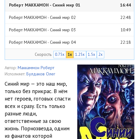
Роберт МАККАМОН - Синий мир 01
16:44
Роберт МАККАМОН - Синий мир 02
22:48
Роберт МАККАМОН - Синий мир 03
10:49
Роберт МАККАМОН - Синий мир 04
22:18
Скорость
0.75x
1x
1.25x
1.5x
2x
Роберт МАККАМОН - Синий мир 05
09:44
Роберт МАККАМОН - Синий мир 06
12:42
Автор:
Маккаммон Роберт
Исполняет:
Булдаков Олег
Роберт МАККАМОН - Синий мир 07
19:47
Синий мир — это наш мир,
только без прикрас. В нём
Роберт МАККАМОН - Синий мир 08
15:16
нет героев, готовых спасти
Роберт МАККАМОН - Синий мир 09
27:49
всех и сразу. Есть только
разные люди,
Роберт МАККАМОН - Синий мир 10
18:52
ответственные за свою
жизнь. Порнозвезда, одним
Роберт МАККАМОН - Синий мир 11
15:25
из фанатов которой