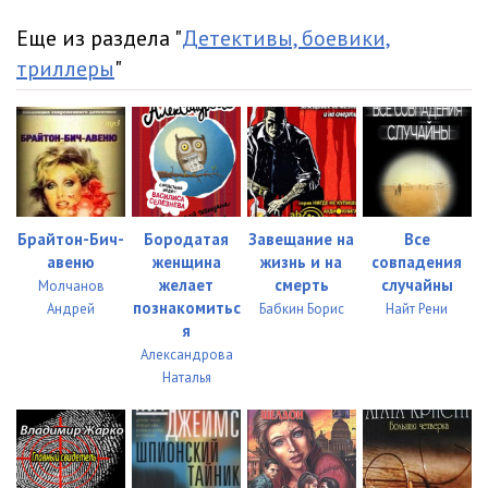
Роберт МАККАМОН - Синий мир 23
12:16
Еще из раздела "
Детективы, боевики,
Роберт МАККАМОН - Синий мир 24
21:06
триллеры
"
Роберт МАККАМОН - Синий мир 25
15:25
Брайтон-Бич-
Бородатая
Завещание на
Все
авеню
женщина
жизнь и на
совпадения
желает
смерть
случайны
Молчанов
познакомитьс
Андрей
Бабкин Борис
Найт Рени
я
Александрова
Наталья