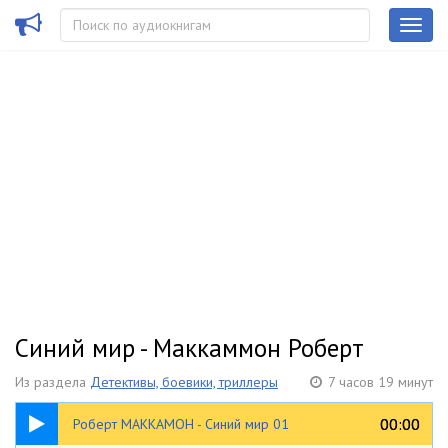
Синий мир - Маккаммон Роберт
Из раздела
Детективы, боевики, триллеры
7 часов 19 минут
16:44
00:00
00:00
Роберт МАККАМОН - Синий мир 01