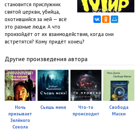
Роберт МАККАМОН - Синий мир 12
21:20
становится прислужник
святой церкви, убийца,
Роберт МАККАМОН - Синий мир 13
26:21
охотившийся за ней — всё
это разные люди. А что
Роберт МАККАМОН - Синий мир 14
15:44
произойдёт от их взаимодействия, когда они
Роберт МАККАМОН - Синий мир 15
19:11
встретятся? Кому придёт конец?
Роберт МАККАМОН - Синий мир 16
24:39
Другие произведения автора
Роберт МАККАМОН - Синий мир 17
18:31
Роберт МАККАМОН - Синий мир 18
12:07
Роберт МАККАМОН - Синий мир 19
11:43
Роберт МАККАМОН - Синий мир 20
16:23
Ночь
Съешь меня
Что-то
Свобода
призывает
происходит
Маски
Роберт МАККАМОН - Синий мир 21
11:28
Зелёного
Роберт МАККАМОН - Синий мир 22
21:01
Сокола