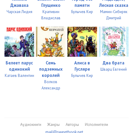
Джаваха
Глущенко
памяти
Лесная сказка
Чарская Лидия
Крапивин
Булычев Кир
Мамин-Сибиряк
Владислав
Дмитрий
Белеет парус
Семь
Алиса в
Два брата
одинокий
подземных
Гусляре
Шварц Евгений
королей
Катаев Валентин
Булычев Кир
Волков
Александр
Аудиокниги
Жанры
Авторы
Исполнители
mail@sweetbook.net