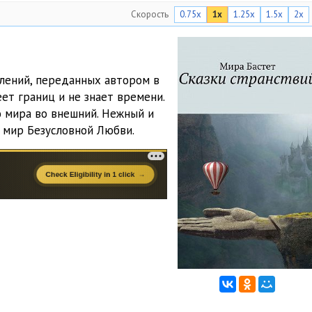
Скорость
0.75x
1x
1.25x
1.5x
2x
лений, переданных автором в
ет границ и не знает времени.
о мира во внешний. Нежный и
 мир Безусловной Любви.