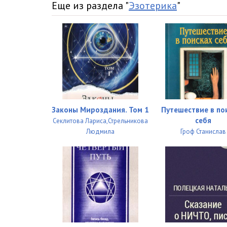
Еще из раздела "
Эзотерика
"
Законы Мироздания. Том 1
Путешествие в по
себя
Секлитова Лариса,Стрельникова
Людмила
Гроф Станислав