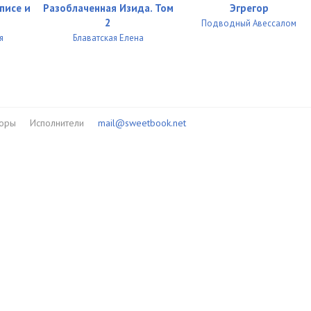
писе и
Разоблаченная Изида. Том
Эгрегор
2
Подводный Авессалом
я
Блаватская Елена
торы
Исполнители
mail@sweetbook.net