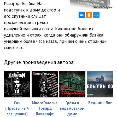
Ричарда Блэйка. На
подступах к дому доктор и
его спутники слышат
прозаический стрекот
пишущей машинки поэта. Каковы же были их
удивление и страх, когда они обнаружили Блэйка
умершим более часа назад, причем очень странной
смертью…
Другие произведения автора
Сон
МногоГолосье
Грёзы в
Ведьмин Лог
(Преступный
. Говард
ведьмовском
священник)
Лавкрафт
доме