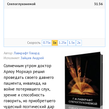
Слепоглухонемой
31:36
Скорость
0.75x
1x
1.25x
1.5x
2x
Автор:
Лавкрафт Говард
Исполняет:
Зайцев Андрей
Солнечным утром доктор
Арлоу Морхауз решил
проведать своего давнего
пациента, инвалида, на
войне потерявшего слух,
зрение и способность
говорить, но приобретшего
чудесный поэтический дар