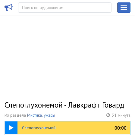
Слепоглухонемой - Лавкрафт Говард
Из раздела
Мистика, ужасы
31 минута
31:36
00:00
00:00
Слепоглухонемой