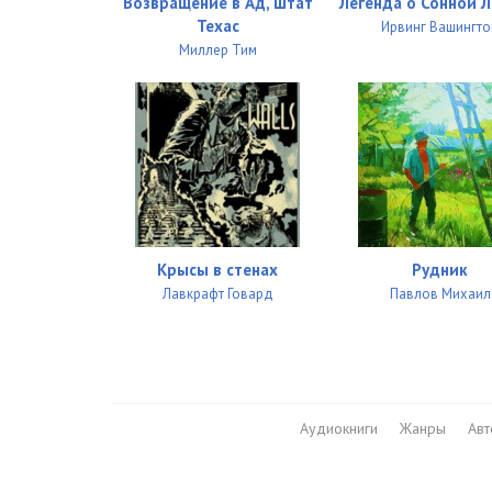
Возвращение в Ад, штат
Легенда о Сонной 
Техас
Ирвинг Вашингто
Миллер Тим
Крысы в стенах
Рудник
Лавкрафт Говард
Павлов Михаил
Аудиокниги
Жанры
Ав