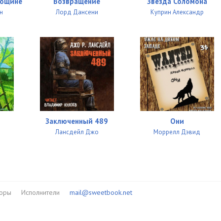
Лощине
Возвращение
Звезда Соломона
н
Лорд Дансени
Куприн Александр
Заключенный 489
Они
Лансдейл Джо
Моррелл Дэвид
торы
Исполнители
mail@sweetbook.net