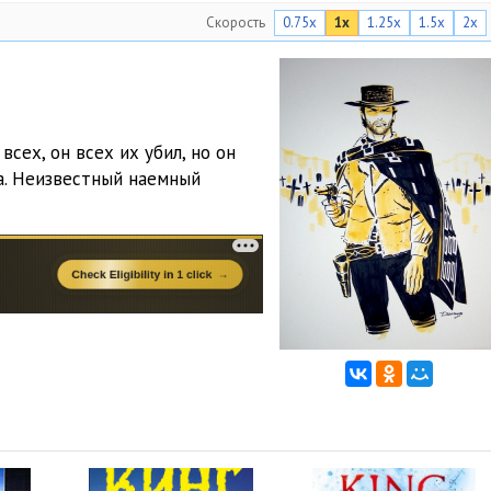
Скорость
0.75x
1x
1.25x
1.5x
2x
сех, он всех их убил, но он
а. Неизвестный наемный