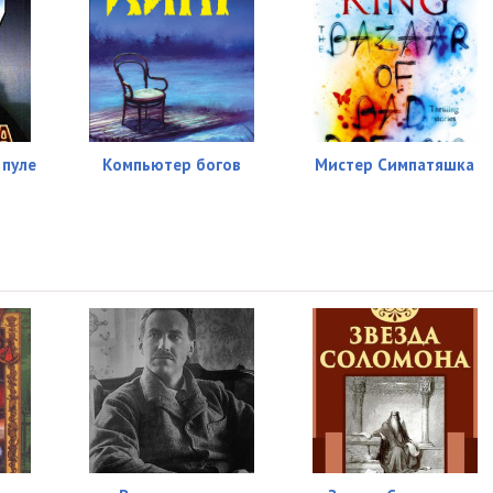
 пуле
Компьютер богов
Мистер Симпатяшка