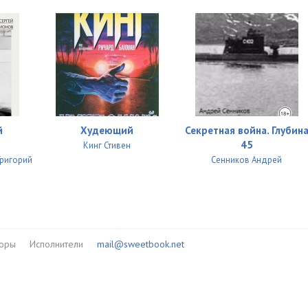
й
Худеющий
Секретная война. Глубин
45
Кинг Стивен
Григорий
Сенников Андрей
торы
Исполнители
mail@sweetbook.net