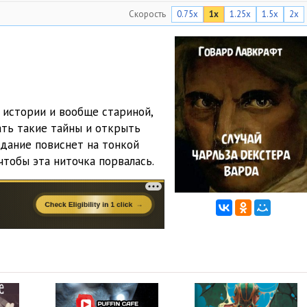
Скорость
0.75x
1x
1.25x
1.5x
2x
1:49:28
 истории и вообще стариной,
ать такие тайны и открыть
здание повиснет на тонкой
чтобы эта ниточка порвалась.