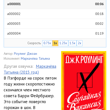
a000001
00:06
a000002
00:18
a000003
00:02
a000004
01:19
Скорость
0.75x
1x
1.25x
1.5x
2x
a000005
00:05
a000006
00:35
Автор:
Роулинг Джоан
Исполняет:
Маркачёва Татьяна
a000007
05:43
Другая озвучка:
Маркачёва
Татьяна (2015 год)
a000008
00:04
В Пэгфорде на сорок пятом
a000009
11:09
году жизни скоропостижно
скончался член местного
a000010
08:48
совета Барри Фейрбразер.
Это событие повергло
a000011
09:48
горожан в шок. В