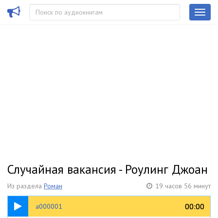
Случайная вакансия - Роулинг Джоан
Из раздела
Роман
19 часов 56 минут
00:06
00:00
00:00
a000001