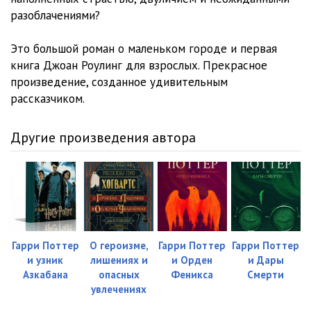
a000023
05:49
разоблачениями?
a000024
04:40
Это большой роман о маленьком городе и первая
a000025
05:19
книга Джоан Роулинг для взрослых. Прекрасное
произведение, созданное удивительным
a000026
00:05
рассказчиком.
a000027
03:41
Другие произведения автора
a000028
19:06
a000029
18:25
a000030
10:53
a000031
11:29
Гарри Поттер
О героизме,
Гарри Поттер
Гарри Поттер
a000032
25:06
и узник
лишениях и
и Орден
и Дары
Азкабана
опасных
Феникса
Смерти
a000033
08:17
увлечениях
a000034
00:04