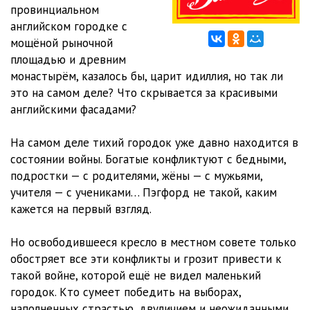
a000012
08:55
провинциальном
английском городке с
a000013
10:17
мощёной рыночной
площадью и древним
a000014
16:31
монастырём, казалось бы, царит идиллия, но так ли
a000015
14:36
это на самом деле? Что скрывается за красивыми
английскими фасадами?
a000016
06:00
На самом деле тихий городок уже давно находится в
a000017
13:19
состоянии войны. Богатые конфликтуют с бедными,
a000018
11:07
подростки — с родителями, жёны — с мужьями,
учителя — с учениками… Пэгфорд не такой, каким
a000019
00:26
кажется на первый взгляд.
a000020
02:33
Но освободившееся кресло в местном совете только
a000021
02:52
обостряет все эти конфликты и грозит привести к
такой войне, которой ещё не видел маленький
a000022
03:12
городок. Кто сумеет победить на выборах,
наполненных страстью, двуличием и неожиданными