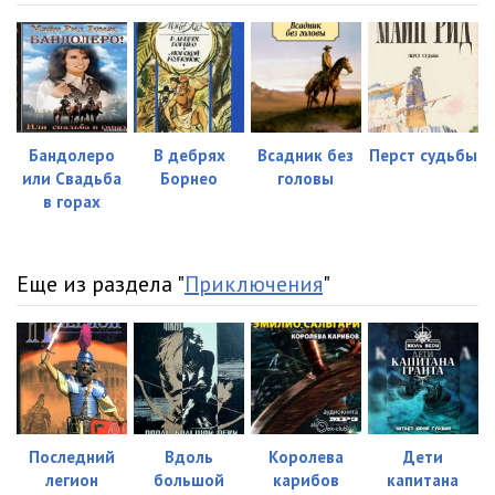
Glava_23
11:08
Glava_24
17:06
Glava_25
12:03
Бандолеро
В дебрях
Всадник без
Перст судьбы
Glava_26
12:12
или Свадьба
Борнео
головы
в горах
Glava_27
10:36
Glava_28
11:21
Еще из раздела "
Приключения
"
Glava_29
09:41
Glava_30
08:44
Glava_31
14:56
Glava_32
12:52
Последний
Вдоль
Королева
Дети
Glava_33
07:55
легион
большой
карибов
капитана