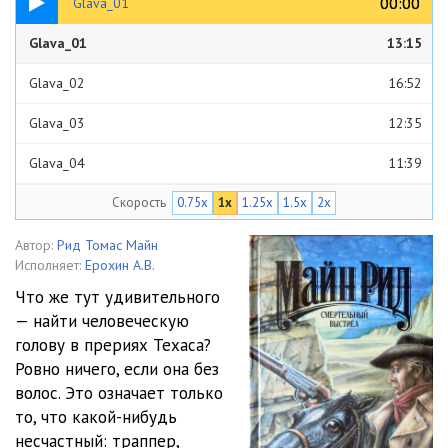
00:00
00:00
Glava_01
Glava_01
13:15
Glava_02
16:52
Glava_03
12:35
Glava_04
11:39
Скорость
0.75x
1x
1.25x
1.5x
2x
Glava_05
12:42
Glava_06
11:56
Автор:
Рид Томас Майн
Исполняет:
Ерохин А.В.
Glava_07
16:47
Что же тут удивительного
— найти человеческую
Glava_08
09:07
голову в прериях Техаса?
Glava_09
11:24
Ровно ничего, если она без
волос. Это означает только
Glava_10
10:19
то, что какой-нибудь
несчастный: траппер,
Glava_11
09:29