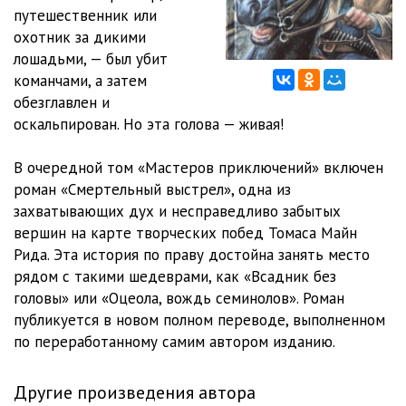
путешественник или
Glava_12
10:04
охотник за дикими
лошадьми, — был убит
Glava_13
09:30
команчами, а затем
обезглавлен и
Glava_14
12:18
оскальпирован. Но эта голова — живая!
Glava_15
07:59
В очередной том «Мастеров приключений» включен
Glava_16
06:32
роман «Смертельный выстрел», одна из
захватывающих дух и несправедливо забытых
Glava_17
09:04
вершин на карте творческих побед Томаса Майн
Glava_18
13:41
Рида. Эта история по праву достойна занять место
рядом с такими шедеврами, как «Всадник без
Glava_19
14:08
головы» или «Оцеола, вождь семинолов». Роман
публикуется в новом полном переводе, выполненном
Glava_20
28:19
по переработанному самим автором изданию.
Glava_21
12:40
Другие произведения автора
Glava_22
10:20