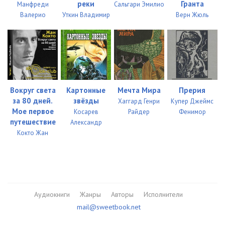
реки
Гранта
Манфреди
Сальгари Эмилио
Glava_34
12:55
Валерио
Уткин Владимир
Верн Жюль
Glava_35
09:32
Glava_36
12:13
Glava_37
11:21
Вокруг света
Картонные
Мечта Мира
Прерия
Glava_38
08:34
за 80 дней.
звёзды
Хаггард Генри
Купер Джеймс
Glava_39
06:53
Мое первое
Косарев
Райдер
Фенимор
путешествие
Александр
Glava_40
11:00
Кокто Жан
Glava_41
08:26
Glava_42
10:06
Glava_43
12:10
Аудиокниги
Жанры
Авторы
Исполнители
mail@sweetbook.net
_prolog
06:47