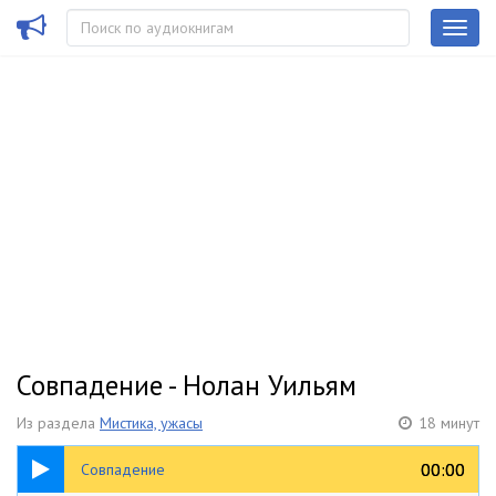
Совпадение - Нолан Уильям
Из раздела
Мистика, ужасы
18 минут
18:58
00:00
00:00
Совпадение