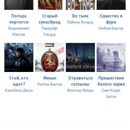
Погода
Старый
Во тьме
Существо в
портится
сумасброд
фуре
Лаймон Ричард
Вишневенко
Лавкрафт
Глебов Виктор
Максим
Говард
Стой, кто
Финал
Отравиться
Пришествие
идет?
согласны
белого червя
Глебов Виктор
Кэмпбелл Джон
Флетчер Флора
Смит Кларк
Эштон