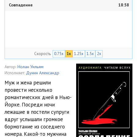
Совпадение
18:58
Скорость
0.75x
1x
1.25x
1.5x
2x
Автор:
Нолан Уильям
Исполняет:
Дунин Александр
Муж и жена решили
провести несколько
романтических дней в Нью-
Йорке. Посреди ночи
лежащие в постели супруги
вдруг услышали громкое
бормотание из соседнего
номера. Какой-то мужчина