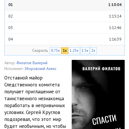
01
1:10:04
02
1:15:14
03
1:12:46
04
1:16:39
Скорость
0.75x
1x
1.25x
1.5x
2x
05
1:31:27
Автор:
Филатов Валерий
Исполняет:
Зборовский Алекс
Отставной майор
Следственного комитета
получает приглашение от
таинственного незнакомца
поработать в непривычных
условиях. Сергей Круглов
подозревал, что этот мир
будет необычным, но чтобы