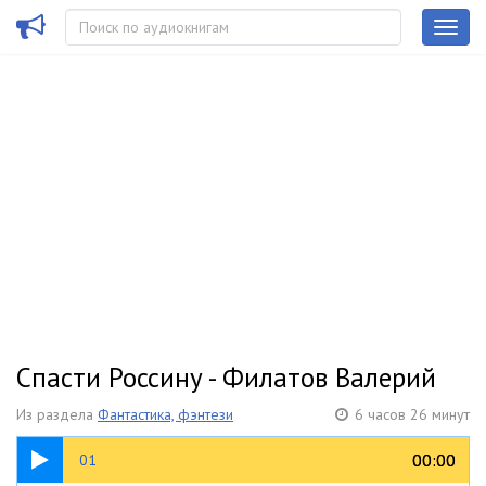
Спасти Россину - Филатов Валерий
Из раздела
Фантастика, фэнтези
6 часов 26 минут
1:10:04
00:00
00:00
01