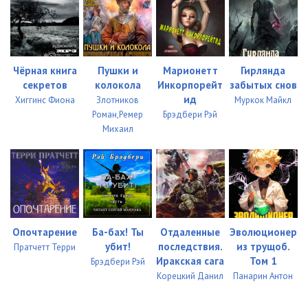
Чёрная книга
Пушки и
Марионетт
Гирлянда
секретов
колокола
Инкорпорейт
забытых снов
ид
Хиггинс Фиона
Злотников
Муркок Майкл
Роман,Ремер
Брэдбери Рэй
Михаил
Опочтарение
Ба-бах! Ты
Отдаленные
Эволюционер
убит!
последствия.
из трущоб.
Пратчетт Терри
Иракская сага
Том 1
Брэдбери Рэй
Корецкий Данил
Панарин Антон