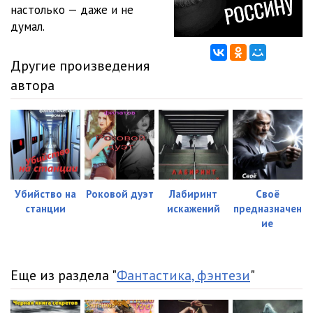
настолько — даже и не
думал.
Другие произведения
автора
Убийство на
Роковой дуэт
Лабиринт
Своё
станции
искажений
предназначен
ие
Еще из раздела "
Фантастика, фэнтези
"