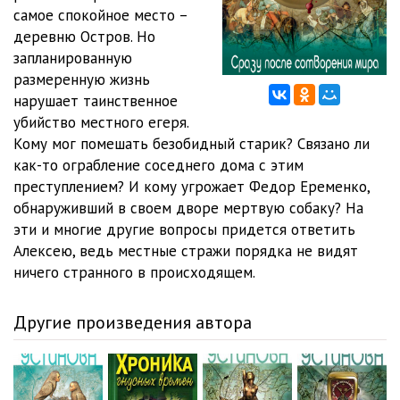
самое спокойное место –
06-02
18:43
деревню Остров. Но
запланированную
07-01
19:37
размеренную жизнь
нарушает таинственное
07-02
15:44
убийство местного егеря.
08-01
16:44
Кому мог помешать безобидный старик? Связано ли
как-то ограбление соседнего дома с этим
08-02
13:21
преступлением? И кому угрожает Федор Еременко,
обнаруживший в своем дворе мертвую собаку? На
09-01
18:35
эти и многие другие вопросы придется ответить
09-02
11:04
Алексею, ведь местные стражи порядка не видят
ничего странного в происходящем.
10-01
13:39
10-02
16:34
Другие произведения автора
11-01
17:52
11-02
12:55