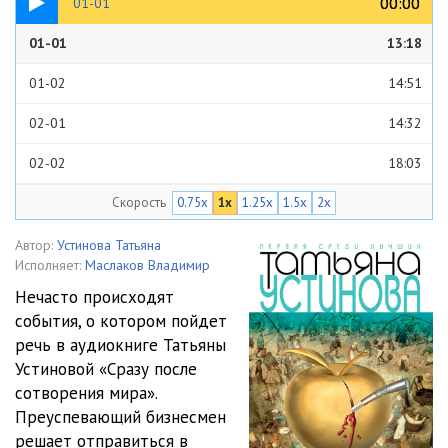
00:00
00:00
01-01
01-01
13:18
01-02
14:51
02-01
14:32
02-02
18:03
Скорость
0.75x
1x
1.25x
1.5x
2x
03-01
14:22
03-02
18:00
Автор:
Устинова Татьяна
Исполняет:
Маслаков Владимир
04-01
16:08
Нечасто происходят
события, о котором пойдет
04-02
15:20
речь в аудиокниге Татьяны
05-01
14:19
Устиновой «Сразу после
сотворения мира».
05-02
17:37
Преуспевающий бизнесмен
решает отправиться в
06-01
15:19