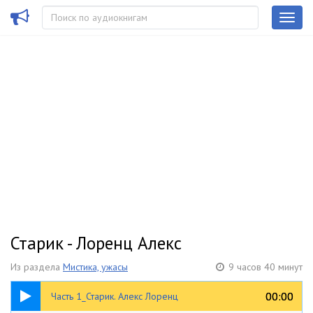
Старик - Лоренц Алекс
Из раздела
Мистика, ужасы
9 часов 40 минут
2:29:23
00:00
00:00
Часть 1_Старик. Алекс Лоренц