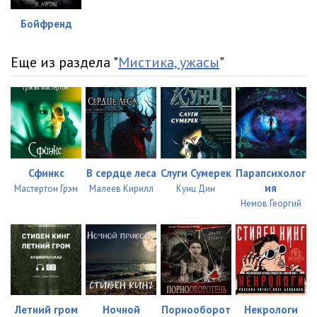
Бойфренд
Еще из раздела "
Мистика, ужасы
"
Сфинкс
В сердце леса
Слуги Сумерек
Парапсихолог
ия
Мастертон Грэм
Малеев Кирилл
Кунц Дин
Немов Георгий
Летний гром
Ночной
Порнооборот
Некрологи