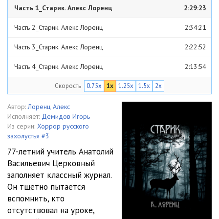
Часть 1_Старик. Алекс Лоренц
2:29:23
Часть 2_Старик. Алекс Лоренц
2:34:21
Часть 3_Старик. Алекс Лоренц
2:22:52
Часть 4_Старик. Алекс Лоренц
2:13:54
Скорость
0.75x
1x
1.25x
1.5x
2x
Автор:
Лоренц Алекс
Исполняет:
Демидов Игорь
Из серии:
Хоррор русского
захолустья #3
77-летний учитель Анатолий
Васильевич Церковный
заполняет классный журнал.
Он тщетно пытается
вспомнить, кто
отсутствовал на уроке,