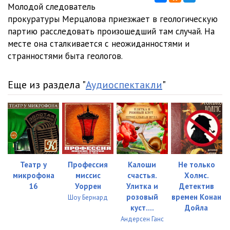
Молодой следователь
прокуратуры Мерцалова приезжает в геологическую
партию расследовать произошедший там случай. На
месте она сталкивается с неожиданностями и
странностями быта геологов.
Еще из раздела "
Аудиоспектакли
"
Театр у
Профессия
Калоши
Не только
микрофона
миссис
счастья.
Холмс.
16
Уоррен
Улитка и
Детектив
розовый
времен Конан
Шоу Бернард
куст....
Дойла
Андерсен Ганс