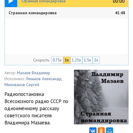
00:00
00:00
Странная командировка
Странная командировка
41:48
Скорость
0.75x
1x
1.25x
1.5x
2x
Автор:
Мазаев Владимир
Исполняют:
Леньков Александр
,
Милованов Сергей
Радиопостановка
Всесоюзного радио СССР по
одноимённому рассказу
советского писателя
Владимира Мазаева.