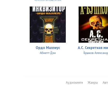
Ордо Маллеус
А.С. Секретная м
Абнетт Дэн
Бушков Алексан
Аудиокниги
Жанры
Ав