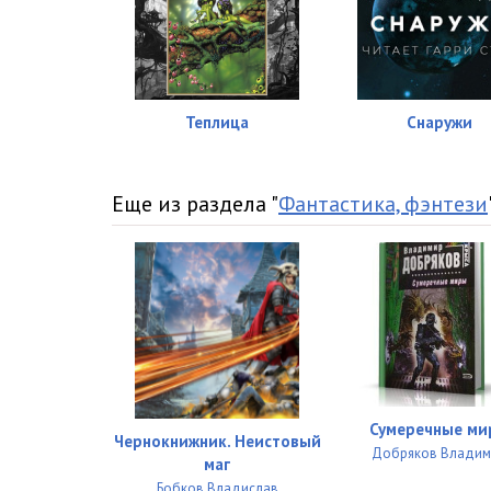
Теплица
Снаружи
Еще из раздела "
Фантастика, фэнтези
Сумеречные ми
Чернокнижник. Неистовый
Добряков Владим
маг
Бобков Владислав