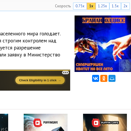
Скорость
0.75x
1x
1.25x
1.5x
2x
населенного мира голодает.
я строгим контролем над
уется разрешение
али заявку в Министерство