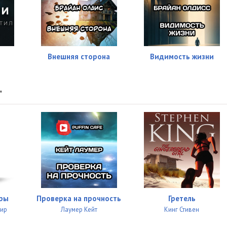
Внешняя сторона
Видимость жизни
"
ры
Проверка на прочность
Гретель
ир
Лаумер Кейт
Кинг Стивен