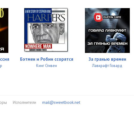
иссия
Бэтмен и Робин ссорятся
За гранью времен
др
Кинг Стивен
Лавкрафт Говард
торы
Исполнители
mail@sweetbook.net