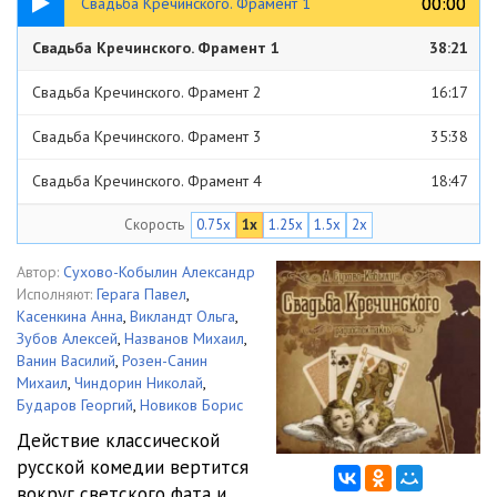
00:00
00:00
Свадьба Кречинского. Фрамент 1
Свадьба Кречинского. Фрамент 1
38:21
Свадьба Кречинского. Фрамент 2
16:17
Свадьба Кречинского. Фрамент 3
35:38
Свадьба Кречинского. Фрамент 4
18:47
Скорость
0.75x
1x
1.25x
1.5x
2x
Свадьба Кречинского. Фрамент 5
36:48
Свадьба Кречинского. Фрамент 6
11:01
Автор:
Сухово-Кобылин Александр
Исполняют:
Герага Павел
,
Касенкина Анна
,
Викландт Ольга
,
Зубов Алексей
,
Названов Михаил
,
Ванин Василий
,
Розен-Санин
Михаил
,
Чиндорин Николай
,
Бударов Георгий
,
Новиков Борис
Действие классической
русской комедии вертится
вокруг светского фата и