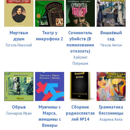
Мертвые
Театр у
Сочинитель
Вишнёвый
души
микрофона 2
убийств (В
сад
помиловании
Гоголь Николай
Чехов Антон
отказать)
Хайсмит
Патриция
Обрыв
Мужчины с
Сборник
Грамматика
Марса,
радиоспектак
бессонницы
Гончаров Иван
женщины с
лей №14
Азарина Алла
Венеры