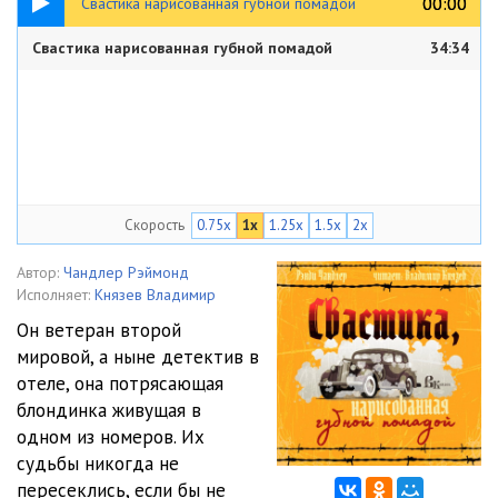
00:00
00:00
Свастика нарисованная губной помадой
Свастика нарисованная губной помадой
34:34
Скорость
0.75x
1x
1.25x
1.5x
2x
Автор:
Чандлер Рэймонд
Исполняет:
Князев Владимир
Он ветеран второй
мировой, а ныне детектив в
отеле, она потрясающая
блондинка живущая в
одном из номеров. Их
судьбы никогда не
пересеклись, если бы не