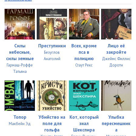
Силы
Преступники
Всех, кроме
Лицо её
небесные,
пса в
закройте
Безуглов
силы земные
полицию
Анатолий
Джеймс Филлис
Гармаш-Роффе
Стаут Рекс
Дороти
Татьяна
Топор
Убийство на
Кот, который
Улыбка
поле для
знал
пересмешник
Макбейн Эд
гольфа
Шекспира
а