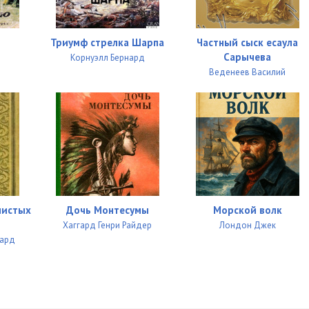
Триумф стрелка Шарпа
Частный сыск есаула
Сарычева
Корнуэлл Бернард
Веденеев Василий
листых
Дочь Монтесумы
Морской волк
Хаггард Генри Райдер
Лондон Джек
лард