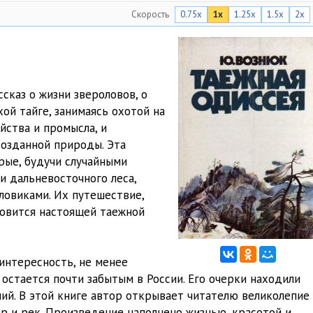
Скорость
0.75x
1x
1.25x
1.5x
2x
41:26
10:39
06:02
сказ о жизни звероловов, о
41:04
ой тайге, занимаясь охотой на
йства и промысла, и
53:22
озданной природы. Эта
10:45
рые, будучи случайными
и дальневосточного леса,
54:10
овиками. Их путешествие,
новится настоящей таежной
интересность, не менее
 остается почти забытым в России. Его очерки находили
ий. В этой книге автор открывает читателю великолепие
ер и рек. Произведение наполнено жизнью, красотой и