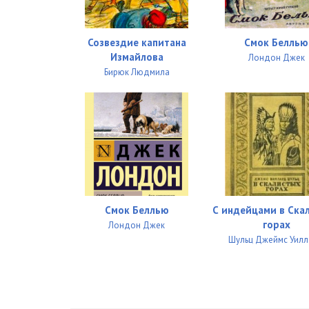
Созвездие капитана
Смок Беллью
Измайлова
Лондон Джек
Бирюк Людмила
Смок Беллью
С индейцами в Ска
горах
Лондон Джек
Шульц Джеймс Уил