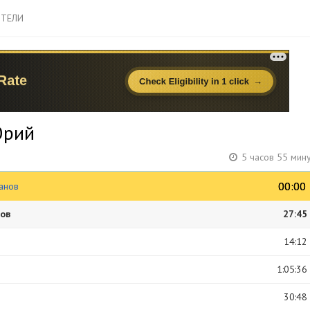
ТЕЛИ
Юрий
5 часов 55 мин
00:00
00:00
ханов
нов
27:45
14:12
1:05:36
30:48