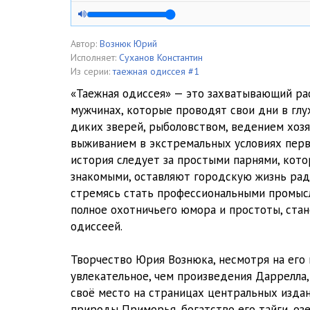
5.Ю.Вознюк.Таежная одиссея.читает Костя Суханов
6.Ю.Вознюк.Таежная одиссея.читает Костя Суханов
Автор:
Вознюк Юрий
Исполняет:
Суханов Константин
7.Ю.Вознюк.Таежная одиссея.читает Костя Суханов
Из серии:
таежная одиссея #1
«Таежная одиссея» — это захватывающий рас
8.Ю.Вознюк.Таежная одиссея.читает Костя Суханов
мужчинах, которые проводят свои дни в глух
диких зверей, рыболовством, ведением хозя
9.Ю.Вознюк.Таежная одиссея.читает Костя Суханов
выживанием в экстремальных условиях перв
10.Ю.Вознюк.Таежная одиссея.читает Костя Суханов
история следует за простыми парнями, кото
знакомыми, оставляют городскую жизнь рад
11.Ю.Вознюк.Таежная одиссея.читает Костя Суханов
стремясь стать профессиональными промысл
полное охотничьего юмора и простоты, ста
одиссеей.
Творчество Юрия Вознюка, несмотря на его 
увлекательное, чем произведения Даррелла,
своё место на страницах центральных издан
природы Приморья, богатство его тайги, оз