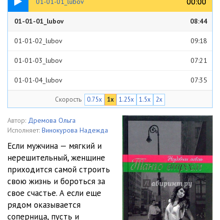
00:00
00:00
01-01-01_lubov
01-01-01_lubov
08:44
01-01-02_lubov
09:18
01-01-03_lubov
07:21
01-01-04_lubov
07:35
Скорость
0.75x
1x
1.25x
1.5x
2x
01-01-05_lubov
06:49
01-01-06_lubov
06:43
Автор:
Дремова Ольга
Исполняет:
Винокурова Надежда
01-01-07_lubov
09:43
Если мужчина — мягкий и
нерешительный, женщине
01-01-08_lubov
05:16
приходится самой строить
01-02-01_lubov
07:22
свою жизнь и бороться за
свое счастье. А если еще
01-02-02_lubov
06:45
рядом оказывается
соперница, пусть и
01-02-03_lubov
06:56