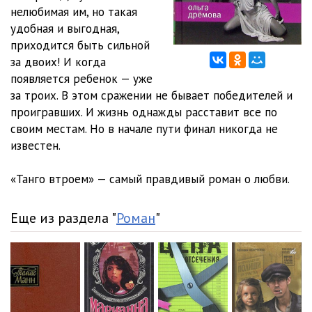
нелюбимая им, но такая
01-02-04_lubov
06:54
удобная и выгодная,
приходится быть сильной
01-02-05_lubov
06:58
за двоих! И когда
появляется ребенок — уже
01-02-06_lubov
08:01
за троих. В этом сражении не бывает победителей и
01-02-07_lubov
06:44
проигравших. И жизнь однажды расставит все по
своим местам. Но в начале пути финал никогда не
01-02-08_lubov
07:11
известен.
01-02-09_lubov
04:53
«Танго втроем» — самый правдивый роман о любви.
01-03-01_lubov
06:57
Еще из раздела "
Роман
"
01-03-02_lubov
07:06
01-03-03_lubov
08:45
01-03-04_lubov
09:44
01-03-05_lubov
06:45