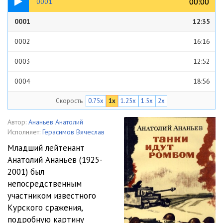
00:00
00:00
0001
0001
12:35
0002
16:16
0003
12:52
0004
18:56
Скорость
0.75x
1x
1.25x
1.5x
2x
0005
33:50
0006
09:02
Автор:
Ананьев Анатолий
Исполняет:
Герасимов Вячеслав
0007
10:04
Младший лейтенант
Анатолий Ананьев (1925-
0008
20:00
2001) был
0009
38:50
непосредственным
участником известного
0010
05:14
Курского сражения,
подробную картину
0011
33:52