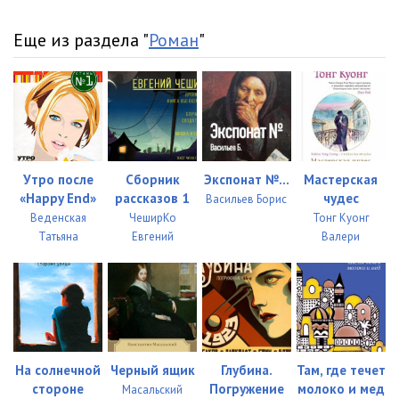
Еще из раздела "
Роман
"
Утро после
Сборник
Экспонат №...
Мастерская
«Happy End»
рассказов 1
чудес
Васильев Борис
Веденская
ЧеширКо
Тонг Куонг
Татьяна
Евгений
Валери
На солнечной
Черный ящик
Глубина.
Там, где течет
стороне
Погружение
молоко и мед
Масальский