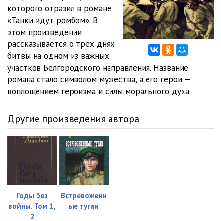
которого отразил в романе
0012
18:06
«Танки идут ромбом». В
этом произведении
0013
20:06
рассказывается о трех днях
битвы на одном из важных
0014
32:48
участков Белгородского направления. Название
0015
11:32
романа стало символом мужества, а его герои —
воплощением героизма и силы морального духа.
0016
10:50
0017
21:41
Другие произведения автора
0018
52:06
0019
09:08
0020
44:38
0021
42:26
Годы без
Встревоженн
войны. Том 1,
ые тугаи
0022
26:00
2