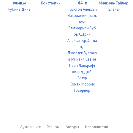
улицы
44-е
Константин
Минкина-Тайчер
Рубина Дина
Толстой Алексей
Елена
Николаевич,Блэк
вуд
Элджернон,Зуб
ов С.,Грин
Александр,Энгла
нд
Джордж,Булгако
в Михаил,Савин
Иван,Лавкрафт
Говард,Дойл
Артур
Конан,Моррис
Говернер
Аудиокниги
Жанры
Авторы
Исполнители