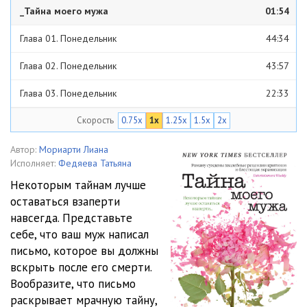
_Тайна моего мужа
01:54
Глава 01. Понедельник
44:34
Глава 02. Понедельник
43:57
Глава 03. Понедельник
22:33
Скорость
0.75x
1x
1.25x
1.5x
2x
Глава 04. Понедельник
13:02
Глава 05. Понедельник
31:03
Автор:
Мориарти Лиана
Исполняет:
Федяева Татьяна
Глава 06. Вторник
19:20
Некоторым тайнам лучше
оставаться взаперти
Глава 07. Вторник
45:13
навсегда. Представьте
Глава 08. Вторник
27:07
себе, что ваш муж написал
письмо, которое вы должны
Глава 09. Вторник
13:18
вскрыть после его смерти.
Вообразите, что письмо
Глава 10. Вторник
16:11
раскрывает мрачную тайну,