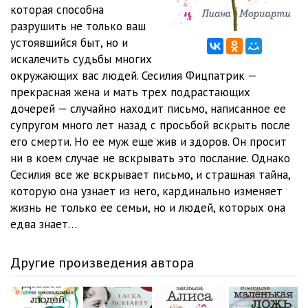
Глава 11. Вторник
12:30
которая способна
разрушить не только ваш
Глава 12. Вторник
10:32
устоявшийся быт, но и
искалечить судьбы многих
Глава 13. Вторник
20:48
окружающих вас людей. Сесилия Фицпатрик —
Глава 14. Вторник
10:02
прекрасная жена и мать трех подрастающих
дочерей — случайно находит письмо, написанное ее
Глава 15. Вторник
14:21
супругом много лет назад с просьбой вскрыть после
его смерти. Но ее муж еще жив и здоров. Он просит
Глава 16. Вторник
13:11
ни в коем случае не вскрывать это послание. Однако
Глава 17. Вторник
10:30
Сесилия все же вскрывает письмо, и страшная тайна,
которую она узнает из него, кардинально изменяет
Глава 18. Вторник
17:30
жизнь не только ее семьи, но и людей, которых она
едва знает…
Глава 19. Вторник
08:10
Глава 20. Среда
21:18
Другие произведения автора
Глава 21. Среда
17:31