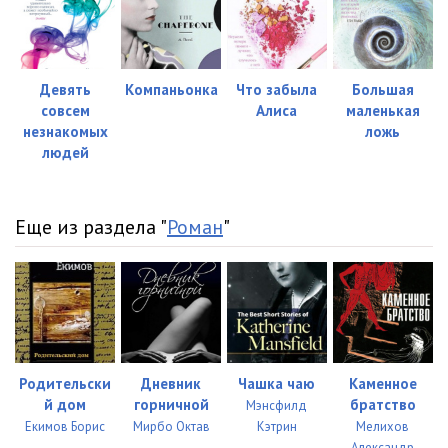
Глава 22. Среда
12:44
Глава 23. Среда
06:50
Глава 24. Среда
05:23
Девять
Компаньонка
Что забыла
Большая
совсем
Алиса
маленькая
Глава 25. Среда
08:18
незнакомых
ложь
людей
Глава 26. Среда
10:54
Глава 27. Среда
06:52
Еще из раздела "
Роман
"
Глава 28. Среда
11:49
Глава 29. Среда
09:39
Глава 30. Среда
03:57
Глава 31. Среда
17:49
Родительски
Дневник
Чашка чаю
Каменное
Глава 32. Среда
12:46
й дом
горничной
братство
Мэнсфилд
Екимов Борис
Мирбо Октав
Кэтрин
Мелихов
Глава 33. Четверг
19:32
Александр