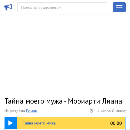
Тайна моего мужа - Мориарти Лиана
Из раздела
Роман
14 часов 6 минут
01:54
00:00
00:00
_Тайна моего мужа