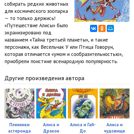
собирать редких животных
для космического зоопарка
— то только держись!
«Путешествие Алисы» было
экранизировано под
названием «Тайна третьей планеты», и такие
персонажи, как Весельчак У или Птица Говорун,
которая отличается «умом и сообразительностью»,
приобрели поистине всенародную популярность.
Другие произведения автора
Пленники
Алиса и
Алиса и Гай-
Алиса и
астероида
Дракон
До
чудовище