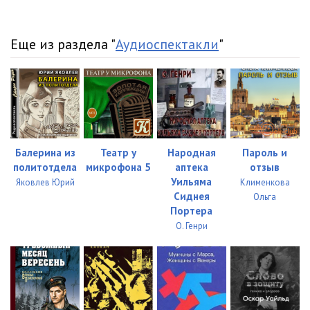
Еще из раздела "
Аудиоспектакли
"
Балерина из
Театр у
Народная
Пароль и
политотдела
микрофона 5
аптека
отзыв
Уильяма
Яковлев Юрий
Клименкова
Сиднея
Ольга
Портера
О. Генри