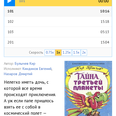
00:00
00:00
101
101
10:16
102
15:18
103
05:13
201
15:04
Скорость
0.75x
1x
1.25x
1.5x
2x
202
11:05
203
10:01
Автор:
Булычев Кир
Исполняют:
Киндинов Евгений
,
204
06:17
Назаров Дмиртий
Нелегко иметь дочь, с
которой все время
происходят приключения.
А уж если папе пришлось
взять ее с собой в
космический полет —