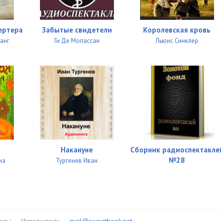
ертера
Забытые свидетели
Королевская кровь
ганг
Ги Де Мопассан
Льюис Синклер
Накануне
Сборник радиоспектакле
№28
на
Тургенев Иван