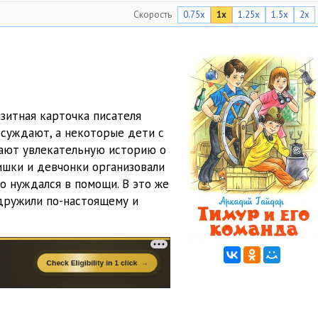
Скорость
0.75x
1x
1.25x
1.5x
2x
09:53
09:51
08:03
11:17
изитная карточка писателя
09:03
обсуждают, а некоторые дети с
вают увлекательную историю о
06:02
ишки и девчонки организовали
о нуждался в помощи. В это же
 дружили по-настоящему и