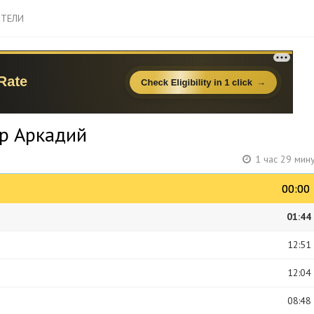
ТЕЛИ
ар Аркадий
1 час 29 мин
00:00
00:00
01:44
12:51
12:04
08:48