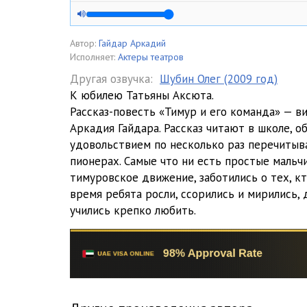
04
05
Автор:
Гайдар Аркадий
Исполняет:
Актеры театров
06
Другая озвучка:
Шубин Олег (2009 год)
К юбилею Татьяны Аксюта.
07
Рассказ-повесть «Тимур и его команда» — в
08
Аркадия Гайдара. Рассказ читают в школе, 
удовольствием по несколько раз перечиты
09
пионерах. Самые что ни есть простые мальч
тимуровское движение, заботились о тех, кт
время ребята росли, ссорились и мирились,
учились крепко любить.