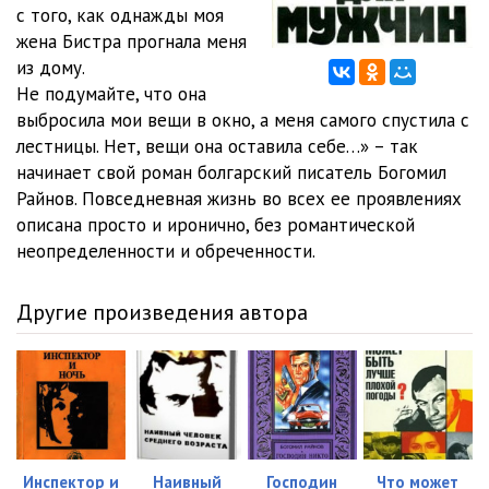
03_04_Tolko dlya muzhchin
27:39
с того, как однажды моя
жена Бистра прогнала меня
04_01_Tolko dlya muzhchin
29:34
из дому.
Не подумайте, что она
04_02_Tolko dlya muzhchin
29:50
выбросила мои вещи в окно, а меня самого спустила с
04_03_Tolko dlya muzhchin
29:44
лестницы. Нет, вещи она оставила себе…» – так
начинает свой роман болгарский писатель Богомил
05_01_Tolko dlya muzhchin
29:08
Райнов. Повседневная жизнь во всех ее проявлениях
описана просто и иронично, без романтической
05_02_Tolko dlya muzhchin
29:14
неопределенности и обреченности.
05_03_Tolko dlya muzhchin
29:12
Другие произведения автора
06_01_Tolko dlya muzhchin
23:54
06_02_Tolko dlya muzhchin
23:51
06_03_Tolko dlya muzhchin
23:35
06_04_Tolko dlya muzhchin
23:52
Инспектор и
Наивный
Господин
Что может