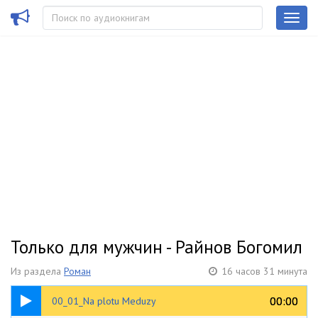
Только для мужчин - Райнов Богомил
Из раздела
Роман
16 часов 31 минута
26:53
00:00
00:00
00_01_Na plotu Meduzy