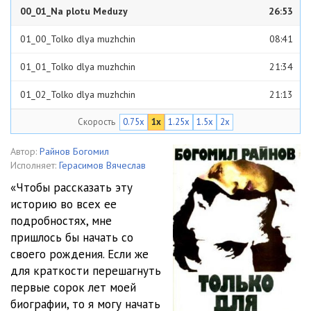
00_01_Na plotu Meduzy
26:53
01_00_Tolko dlya muzhchin
08:41
01_01_Tolko dlya muzhchin
21:34
01_02_Tolko dlya muzhchin
21:13
Скорость
0.75x
1x
1.25x
1.5x
2x
02_01_Tolko dlya muzhchin
23:13
02_02_Tolko dlya muzhchin
22:42
Автор:
Райнов Богомил
Исполняет:
Герасимов Вячеслав
02_03_Tolko dlya muzhchin
22:03
«Чтобы рассказать эту
историю во всех ее
02_04_Tolko dlya muzhchin
23:07
подробностях, мне
03_01_Tolko dlya muzhchin
27:50
пришлось бы начать со
своего рождения. Если же
03_02_Tolko dlya muzhchin
28:09
для краткости перешагнуть
первые сорок лет моей
03_03_Tolko dlya muzhchin
27:14
биографии, то я могу начать