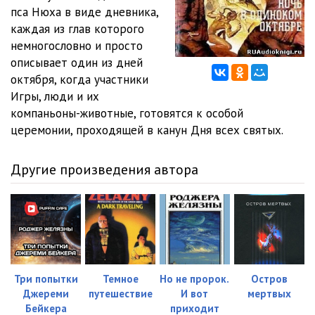
пса Нюха в виде дневника,
11
02:19
каждая из глав которого
немногословно и просто
12
01:44
описывает один из дней
октября, когда участники
13
09:37
Игры, люди и их
14
07:31
компаньоны-животные, готовятся к особой
церемонии, проходящей в канун Дня всех святых.
15
07:26
16
11:24
Другие произведения автора
17
09:27
18
17:55
19
27:20
20_01
17:36
Три попытки
Темное
Но не пророк.
Остров
Джереми
путешествие
И вот
мертвых
20_02
10:47
Бейкера
приходит