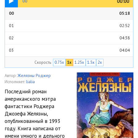
00:00
00:00
00
00
05:18
01
02:52
02
04:38
03
04:04
Скорость
0.75x
1x
1.25x
1.5x
2x
04
04:14
05
08:12
Автор:
Желязны Роджер
Исполняет:
lialia
06
06:02
Последний роман
американского мэтра
07
12:22
фантастики Роджера
08
10:27
Джозефа Желязны,
опубликованный в 1993
09
09:33
году. Книга написана от
имени умного и дельного
10
09:30