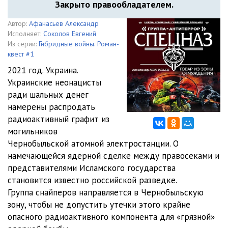
Закрыто правообладателем.
Автор:
Афанасьев Александр
Исполняет:
Соколов Евгений
Из серии:
Гибридные войны. Роман-
квест #1
2021 год. Украина.
Украинские неонацисты
ради шальных денег
намерены распродать
радиоактивный графит из
могильников
Чернобыльской атомной электростанции. О
намечающейся ядерной сделке между правосеками и
представителями Исламского государства
становится известно российской разведке.
Группа снайперов направляется в Чернобыльскую
зону, чтобы не допустить утечки этого крайне
опасного радиоактивного компонента для «грязной»