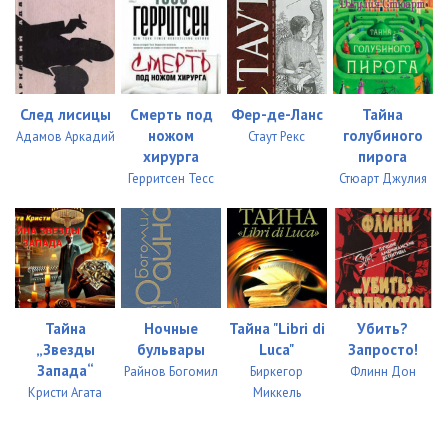
След лисицы
Смерть под
Фер-де-Ланс
Тайна
ножом
голубиного
Адамов Аркадий
Стаут Рекс
хирурга
пирога
Герритсен Тесс
Стюарт Джулия
Тайна
Ночные
Тайна "Libri di
Убить?
„Звезды
бульвары
Luсa"
Запросто!
Запада“
Райнов Богомил
Биркегор
Флинн Дон
Кристи Агата
Миккель