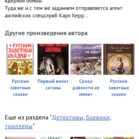
ядерной бомбы.
Туда же и с тем же заданием отправляется агент
английских спецслужб Карл Керр…
Другие произведения автора
Русские
Первый визит
Срока
Русские
заветные
сатаны
давности не
заветные
сказки
имеет
сказки
Еще из раздела "
Детективы, боевики,
триллеры
"