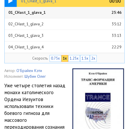
00:00
00:00
01_CHast_1_glava_1
01_CHast_1_glava_1
25:46
02_CHast_1_glava_2
35:12
03_CHast_1_glava_3
33:13
04_CHast_1_glava_4
22:29
Скорость
0.75x
1x
1.25x
1.5x
2x
05_CHast_2
11:37
06_CHast_2_glava_1
30:26
Автор:
О'Брайен Кэти
Исполняет:
Шубин Олег
07_CHast_2_glava_2
33:33
Уже четыре столетия назад
монахи католического
08_CHast_2_glava_3
11:36
Ордена Иезуитов
09_CHast_2_glava_4
25:08
использовали техники
боевого гипноза для
010_CHast_2_glava_5
24:00
массового
перекодирования сознания
011_CHast_2_glava_6
31:53