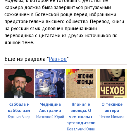
модели», к которой ее готовили с детства. Ее
карьера должна была завершиться ритуальным
023_CHast_2_glava_18
24:21
сожжением в Богемской роще перед избранными
024_CHast_2_glava_19
21:17
представителями высшего общества. Перевод книги
на русский язык дополнен примечаниями
025_CHast_2_glava_20
10:26
переводчика с цитатами из других источников по
данной теме.
026_CHast_2_glava_21
20:55
027_CHast_2_glava_22
10:32
Еще из раздела "
Разное
"
028_CHast_2_glava_23
37:04
029_CHast_2_glava_24
19:49
030_CHast_2_glava_25
04:41
031_CHast_2_glava_26
09:33
Каббала и
Медицина
Япония и
О технике
каббализм
Австралии
японцы. О
актера
032_CHast_2_glava_27
07:45
чем молчат
Кушнир Ашер
Мазковой Юрий
Чехов Михаил
путеводители
033_CHast_2_glava_28
12:44
Ковальчук Юлия