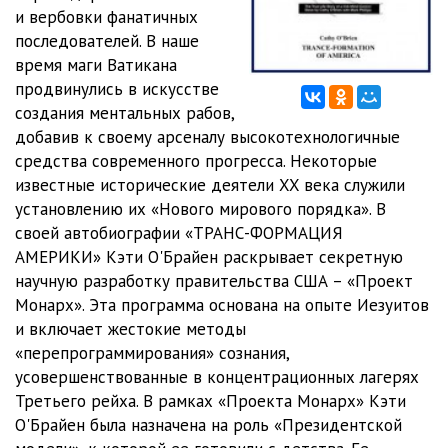
и вербовки фанатичных
012_CHast_2_glava_7
28:29
последователей. В наше
время маги Ватикана
013_CHast_2_glava_8
17:43
продвинулись в искусстве
создания ментальных рабов,
014_CHast_2_glava_9
17:56
добавив к своему арсеналу высокотехнологичные
015_CHast_2_glava_10
09:46
средства современного прогресса. Некоторые
известные исторические деятели XX века служили
016_CHast_2_glava_11
16:09
установлению их «Нового мирового порядка». В
своей автобиографии «ТРАНС-ФОРМАЦИЯ
017_CHast_2_glava_12
27:15
АМЕРИКИ» Кэти О'Брайен раскрывает секретную
018_CHast_2_glava_13
30:13
научную разработку правительства США – «Проект
Монарх». Эта программа основана на опыте Иезуитов
019_CHast_2_glava_14
18:29
и включает жестокие методы
«перепрограммирования» сознания,
020_CHast_2_glava_15
11:32
усовершенствованные в концентрационных лагерях
021_CHast_2_glava_16
11:31
Третьего рейха. В рамках «Проекта Монарх» Кэти
О'Брайен была назначена на роль «Президентской
022_CHast_2_glava_17
12:09