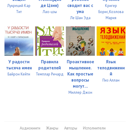
де Цзин)
сводит вас с
Лукреций Кар
Кригер
02_03
00:40
ума
Тит
Лао-цзы
Борис,Козлова
Ле Шан Эда
Мария
02_04
00:46
02_05
00:33
02_06
02:14
02_07
00:47
У радости
Правила
Проактивное
Язык
03_01
01:15
тысяча имен
родителей
мышление.
телодвижени
Как простые
й
Байрон Кейти
Темплар Ричард
03_02
00:38
вопросы
Пиз Аллан
могут...
03_03
01:16
Миллер Джон
04_01
01:52
04_02
00:38
05_01
01:37
Аудиокниги
Жанры
Авторы
Исполнители