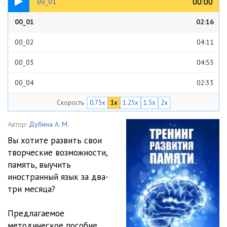
00:00
00:00
00_01
00_01
02:16
00_02
04:11
00_03
04:53
00_04
02:33
Скорость
0.75x
1x
1.25x
1.5x
2x
01_01
01:23
01_02
02:02
Автор:
Дубина А. М.
Вы хотите развить свои
01_03
02:20
творческие возможности,
память, выучить
01_04
01:39
иностранный язык за два-
01_05
00:52
три месяца?
01_06
00:39
Предлагаемое
методическое пособие,
01_07
00:28