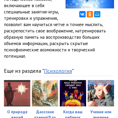
включающее в себя
01_08
00:49
специальные занятия-игры,
тренировки и упражнения,
01_09
00:52
позволит вам научиться четче и точнее мыслить,
раскрепостить свое воображение, натренировать
01_10
01:08
образную память на воспроизводство больших
01_11
03:53
объемов информации, раскрыть скрытые
психофизические возможности и творческий
01_12
01:09
потенциал.
01_13
00:53
Еще из раздела "
Психология
"
01_14
00:59
01_15
01:18
01_16
00:51
02_01
01:03
О природе
Даосские
Когда ваш
Учение или
02_02
00:34
вещей
чтения(Дао
ребенок
мучение