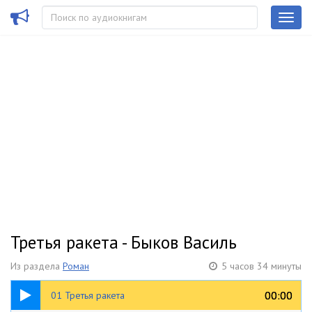
Третья ракета - Быков Василь
Из раздела
Роман
5 часов 34 минуты
11:09
00:00
00:00
01 Третья ракета