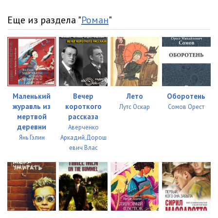
Еще из раздела "
Роман
"
Маленький
Вечер
Лето
Оборотень
журавль из
короткого
Лутс Оскар
Сомов Орест
мертвой
рассказа
деревни
Аверченко
Янь Гэлин
Аркадий,Дорош
евич Влас