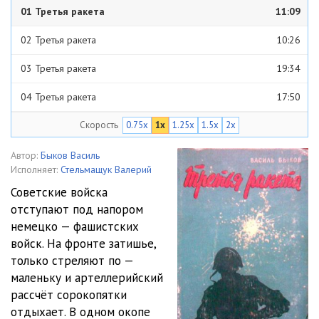
01 Третья ракета
11:09
02 Третья ракета
10:26
03 Третья ракета
19:34
04 Третья ракета
17:50
Скорость
0.75x
1x
1.25x
1.5x
2x
05 Третья ракета
22:26
06 Третья ракета
20:16
Автор:
Быков Василь
Исполняет:
Стельмащук Валерий
07 Третья ракета
14:06
Советские войска
отступают под напором
08 Третья ракета
12:56
немецко — фашистских
09 Третья ракета
16:40
войск. На фронте затишье,
только стреляют по —
10 Третья ракета
16:43
маленьку и артеллерийский
рассчёт сорокопятки
11 Третья ракета
17:32
отдыхает. В одном окопе