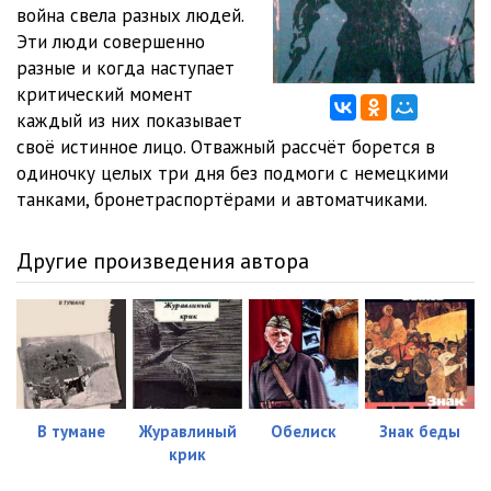
12 Третья ракета
20:03
война свела разных людей.
Эти люди совершенно
13 Третья ракета
10:24
разные и когда наступает
критический момент
14 Третья ракета
19:12
каждый из них показывает
15 Третья ракета
13:23
своё истинное лицо. Отважный рассчёт борется в
одиночку целых три дня без подмоги с немецкими
16 Третья ракета
12:28
танками, бронетраспортёрами и автоматчиками.
17 Третья ракета
15:27
Другие произведения автора
18 Третья ракета
07:55
19 Третья ракета
12:40
20 Третья ракета
17:36
21 Третья ракета
15:03
В тумане
Журавлиный
Обелиск
Знак беды
22 Третья ракета
10:34
крик