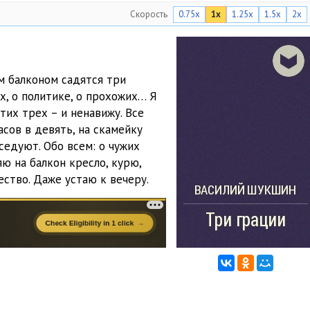
Скорость
0.75x
1x
1.25x
1.5x
2x
им балконом садятся три
х, о политике, о прохожих… Я
тих трех – и ненавижу. Все
асов в девять, на скамейку
седуют. Обо всем: о чужих
ю на балкон кресло, курю,
ество. Даже устаю к вечеру.