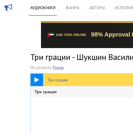
АУДИОКНИГИ
ЖАНРЫ
АВТОРЫ
ИСПОЛНИ
Три грации - Шукшин Васил
Из раздела
Роман
09:35
Три грации
Три грации