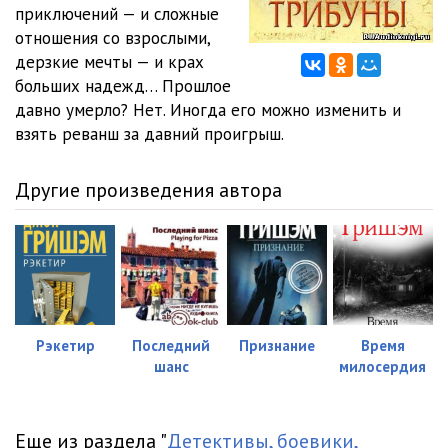
Tribuny_12
04:02
приключений — и сложные
отношения со взрослыми,
Tribuny_13
04:33
дерзкие мечты — и крах
больших надежд… Прошлое
Tribuny_14
04:49
давно умерло? Нет. Иногда его можно изменить и
Tribuny_15
04:15
взять реванш за давний проигрыш.
Tribuny_16
04:10
Другие произведения автора
Tribuny_17
04:03
Tribuny_18
04:15
Tribuny_19
04:04
Tribuny_20
04:14
Рэкетир
Последний
Признание
Время
шанс
милосердия
Tribuny_21
04:11
Tribuny_22
04:01
Еще из раздела "
Детективы, боевики,