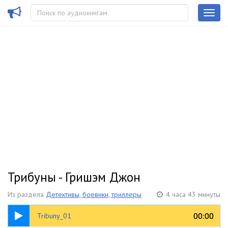
Трибуны - Гришэм Джон
Из раздела
Детективы, боевики, триллеры
4 часа 43 минуты
05:00
00:00
00:00
Tribuny_01