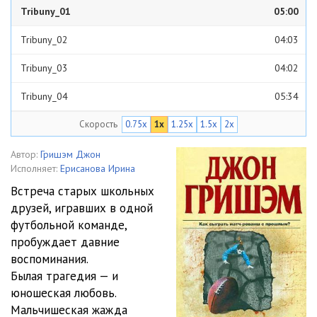
Tribuny_01
05:00
Tribuny_02
04:03
Tribuny_03
04:02
Tribuny_04
05:34
Скорость
0.75x
1x
1.25x
1.5x
2x
Tribuny_05
04:03
Tribuny_06
04:09
Автор:
Гришэм Джон
Исполняет:
Ерисанова Ирина
Tribuny_07
04:10
Встреча старых школьных
друзей, игравших в одной
Tribuny_08
04:04
футбольной команде,
Tribuny_09
04:05
пробуждает давние
воспоминания.
Tribuny_10
04:14
Былая трагедия — и
юношеская любовь.
Tribuny_11
04:02
Мальчишеская жажда