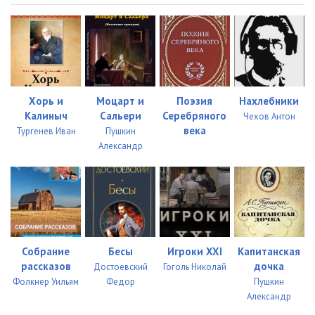
Хорь и
Моцарт и
Поэзия
Нахлебники
Калиныч
Сальери
Серебряного
Чехов Антон
века
Тургенев Иван
Пушкин
Александр
Собрание
Бесы
Игроки XXI
Капитанская
рассказов
дочка
Достоевский
Гоголь Николай
Фолкнер Уильям
Федор
Пушкин
Александр