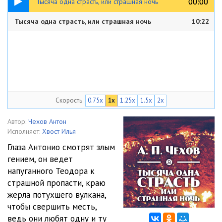
00:00
00:00
Тысяча одна страсть, или страшная ночь
Тысяча одна страсть, или страшная ночь
10:22
Скорость
0.75x
1x
1.25x
1.5x
2x
Автор:
Чехов Антон
Исполняет:
Хвост Илья
Глаза Антонио смотрят злым
гением, он ведет
напуганного Теодора к
страшной пропасти, краю
жерла потухшего вулкана,
чтобы свершить месть,
ведь они любят одну и ту