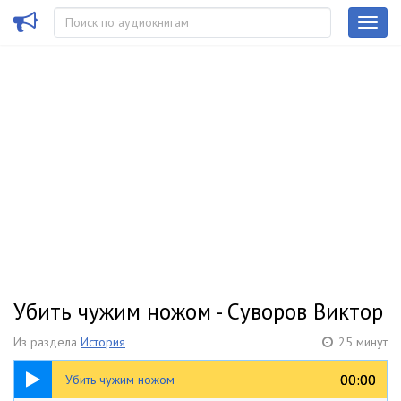
Убить чужим ножом - Суворов Виктор
Из раздела
История
25 минут
25:02
00:00
00:00
Убить чужим ножом