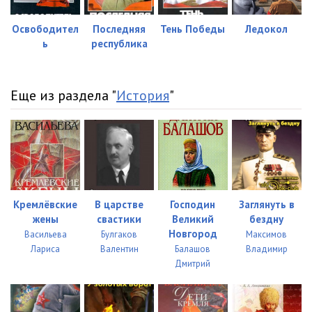
Освободител
Последняя
Тень Победы
Ледокол
ь
республика
Еще из раздела "
История
"
Кремлёвские
В царстве
Господин
Заглянуть в
жены
свастики
Великий
бездну
Новгород
Васильева
Булгаков
Максимов
Лариса
Валентин
Балашов
Владимир
Дмитрий