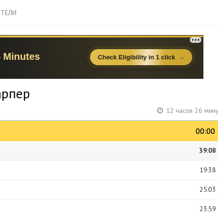
ТЕЛИ
арпер
12 часов 26 мин
00:00
00:00
39:08
19:38
25:03
23:59