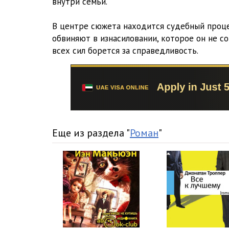
внутри семьи.
02_16
В центре сюжета находится судебный проце
02_17
обвиняют в изнасиловании, которое он не со
02_18
всех сил борется за справедливость.
02_19
02_20
02_21
02_22
Еще из раздела "
Роман
"
02_23
02_24
02_25
02_26