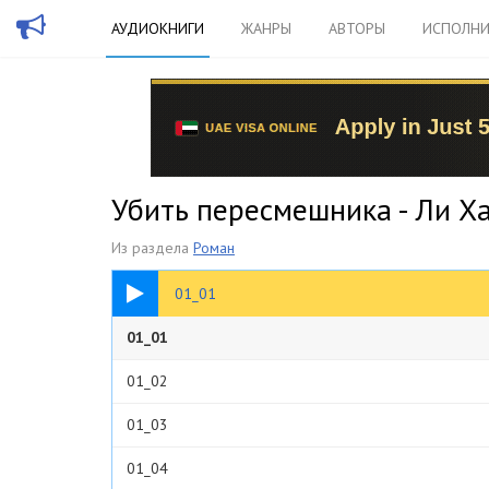
АУДИОКНИГИ
ЖАНРЫ
АВТОРЫ
ИСПОЛНИ
Убить пересмешника - Ли Х
Из раздела
Роман
39:08
01_01
01_01
01_02
01_03
01_04