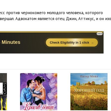
29:51
сс против чернокожего молодого человека, которого
34:11
вершал. Адвокатом является отец Джин, Аттикус, и он из
29:42
23:12
18:21
15:25
14:37
29:09
28:25
10:30
16:31