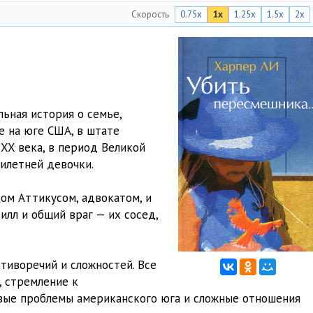
Скорость
0.75x
1x
1.25x
1.5x
2x
23:40
20:01
14:37
12:07
льная история о семье,
41:55
 на юге США, в штате
 XX века, в период Великой
27:02
милетней девочки.
38:20
ом Аттикусом, адвокатом, и
32:56
илл и общий враг — их сосед,
22:56
тиворечий и сложностей. Все
26:29
, стремление к
31:45
овые проблемы американского юга и сложные отношения