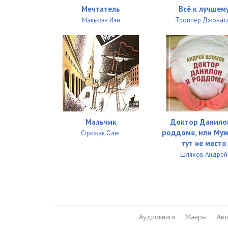
02_27
Мечтатель
Всё к лучшем
Макьюэн Иэн
Троппер Джонат
02_28
02_29
02_30
02_31
Мальчик
Доктор Данило
роддоме, или Му
Стрижак Олег
тут не место
Шляхов Андрей
Аудиокниги
Жанры
Ав