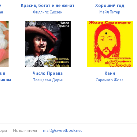
19:39
у
Красив, богат и не женат
Хороший год
ан
Филлипс Сьюзен
Мейл Питер
33:43
11:14
18:10
14:03
в в
Число Приапа
Каин
жикам
Плещеева Дарья
Сарамаго Жозе
торы
Исполнители
mail@sweetbook.net