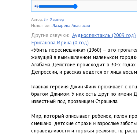
01_05
01_06
Автор:
Ли Харпер
Исполняет:
Лазарева Анастасия
01_07
Другие озвучки:
Аудиоспектакль (2009 год)
Ерисанова Ирина (0 год)
01_08
«Убить пересмешника» (1960) — это трогате
01_09
живущей в вымышленном маленьком городке
Алабама. Действие происходит в 30-х годах
01_10
Депрессии, и рассказ ведется от лица вось
01_11
Главная героиня Джин Финч проживает с отц
02_12
братом Джимом. У них есть друг по имени Д
известный под прозвищем Страшила.
02_13
Мир, который описывает ребенок, полон про
02_14
смешано: детские страхи и взрослые заботы
02_15
справедливости и горькая реальность, рас