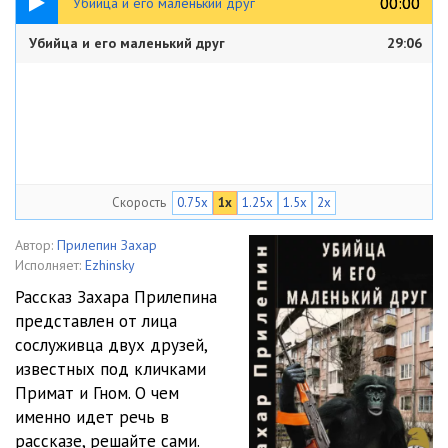
00:00
00:00
Убийца и его маленький друг
Убийца и его маленький друг
29:06
Скорость
0.75x
1x
1.25x
1.5x
2x
Автор:
Прилепин Захар
Исполняет:
Ezhinsky
Рассказ Захара Прилепина
представлен от лица
сослуживца двух друзей,
известных под кличками
Примат и Гном. О чем
именно идет речь в
рассказе, решайте сами.