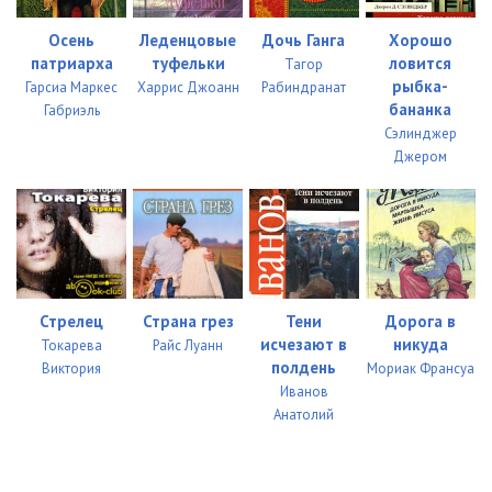
Осень
Леденцовые
Дочь Ганга
Хорошо
патриарха
туфельки
ловится
Тагор
рыбка-
Гарсиа Маркес
Харрис Джоанн
Рабиндранат
бананка
Габриэль
Сэлинджер
Джером
Стрелец
Страна грез
Тени
Дорога в
исчезают в
никуда
Токарева
Райс Луанн
полдень
Виктория
Мориак Франсуа
Иванов
Анатолий