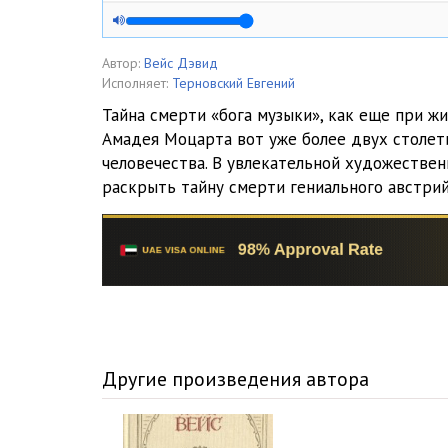
005_Убийство Моцарта _Глава_03_01
006_Убийство Моцарта _Глава_03_02
Автор:
Вейс Дэвид
Исполняет:
Терновский Евгений
007_Убийство Моцарта _Глава_03_03
Тайна смерти «бога музыки», как еще при ж
Амадея Моцарта вот уже более двух столет
008_Убийство Моцарта _Глава_04_01
человечества. В увлекательной художестве
009_Убийство Моцарта _Глава_04_02
раскрыть тайну смерти гениального австрий
010_Убийство Моцарта _Глава_05_01
011_Убийство Моцарта _Глава_06_01
012_Убийство Моцарта _Глава_07_01
013_Убийство Моцарта _Глава_07_02
Другие произведения автора
014_Убийство Моцарта _Глава_07_03
015_Убийство Моцарта _Глава_07_04