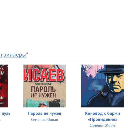
21:23
26:23
15:32
16:26
23:37
 триллеры
"
23:35
22:57
19:34
33:37
25:52
 пуль
Пароль не нужен
Коновод с баржи
20:51
«Провидение»
ж
Семенов Юлиан
Сименон Жорж