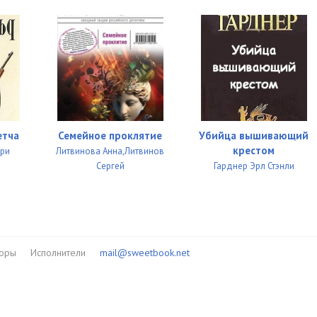
10:37
24:37
15:58
23:35
28:49
етча
Семейное проклятие
Убийца вышивающий
19:12
крестом
ори
Литвинова Анна,Литвинов
Сергей
Гарднер Эрл Стэнли
12:50
18:59
23:46
торы
Исполнители
mail@sweetbook.net
15:42
35:58
19:23