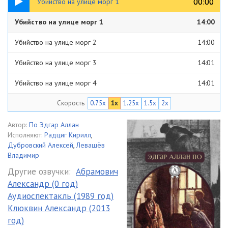
00:00
00:00
Убийство на улице морг 1
Убийство на улице морг 1
14:00
Убийство на улице морг 2
14:00
Убийство на улице морг 3
14:01
Убийство на улице морг 4
14:01
Скорость
0.75x
1x
1.25x
1.5x
2x
Убийство на улице морг 5
14:01
Убийство на улице морг 6
14:01
Автор:
По Эдгар Аллан
Исполняют:
Радциг Кирилл
,
Дубровский Алексей
,
Левашёв
Владимир
Другие озвучки:
Абрамович
Александр (0 год)
Аудиоспектакль (1989 год)
Клюквин Александр (2013
год)