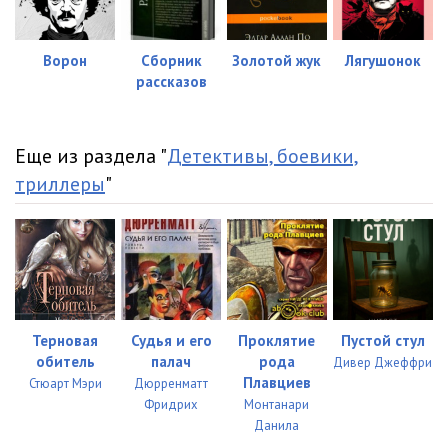
Ворон
Сборник
Золотой жук
Лягушонок
рассказов
Еще из раздела "
Детективы, боевики,
триллеры
"
Терновая
Судья и его
Проклятие
Пустой стул
обитель
палач
рода
Дивер Джеффри
Плавциев
Стюарт Мэри
Дюрренматт
Фридрих
Монтанари
Данила