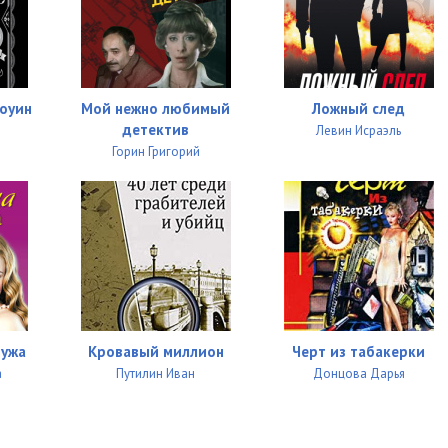
05:03
05:02
05:05
лоуин
Мой нежно любимый
Ложный след
детектив
Левин Исраэль
05:01
Горин Григорий
05:18
05:02
05:02
05:01
05:01
мужа
Кровавый миллион
Черт из табакерки
а
Путилин Иван
Донцова Дарья
05:04
05:01