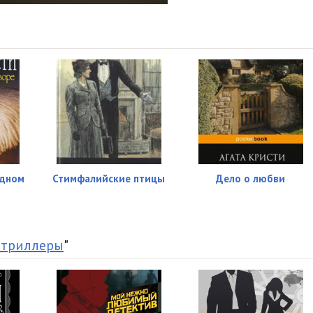
05:02
05:03
05:07
05:02
05:03
05:01
одном
Стимфалийские птицы
Дело о любви
05:06
05:01
 триллеры
"
05:07
05:01
05:08