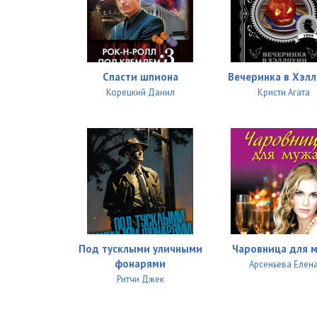
01_01_16
01_01_17
01_01_18
Спасти шпиона
Вечеринка в Хэл
Корецкий Данил
Кристи Агата
01_01_19
01_01_20
01_01_21
01_01_22
01_01_23
01_01_24
Под тусклыми уличными
Чаровница для 
фонарями
Арсеньева Елен
01_01_25
Ритчи Джек
01_01_26