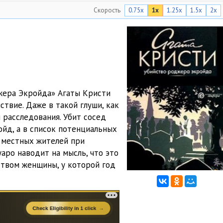
Скорость
0.75x
1x
1.25x
1.5x
2x
05:01
05:04
05:06
05:04
05:02
жера Экройда» Агаты Кристи
ствие. Даже в такой глуши, как
05:03
 расследования. Убит сосед
йд, а в список потенциальных
01:38
 местных жителей при
аро наводит на мысль, что это
04:50
ством женщины, у которой год
05:06
05:01
05:05