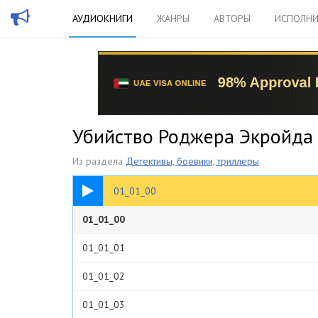
АУДИОКНИГИ
ЖАНРЫ
АВТОРЫ
ИСПОЛНИ
Убийство Роджера Экройда 
Из раздела
Детективы, боевики, триллеры
00:20
01_01_00
00.предисловие
01_01_00
01_01_01
01_01_02
01_01_03