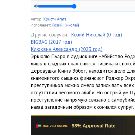
01_01_04
01_01_05
Автор:
Кристи Агата
Исполняет:
Козий Николай
01_01_06
Другие озвучки:
Козий Николай (0 год)
BIGBAG (2017 год)
01_01_07
Клюквин Александр (2023 год)
01_01_08
Эркюлю Пуаро в аудиокниге «Убийство Род
лишь в сладких снах снится тишина и спокой
01_01_09
деревушка Кингз Эббот, находится дело для
знаменитого сыщика финансист Роджер Экро
01_01_10
преступников можно смело записывать всех
01.Убийство Роджера Экройда (Козий Николай)
отсутствии весомого алиби. Но острый ум Пу
01_01_01
преступление напрямую связано с самоубий
назад загадочным образом скончался супруг.
01_01_02
01_01_03
01_01_04