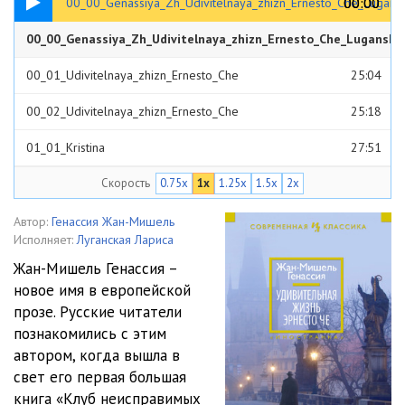
00:00
00:00
00_00_Genassiya_Zh_Udivitelnaya_zhizn_Ernesto_Che_Lugans
00_00_Genassiya_Zh_Udivitelnaya_zhizn_Ernesto_Che_Luganska
00:31
00_01_Udivitelnaya_zhizn_Ernesto_Che
25:04
00_02_Udivitelnaya_zhizn_Ernesto_Che
25:18
01_01_Kristina
27:51
Скорость
0.75x
1x
1.25x
1.5x
2x
01_02_Kristina
28:04
01_03_Kristina
27:58
Автор:
Генассия Жан-Мишель
Исполняет:
Луганская Лариса
01_04_Kristina
28:05
Жан-Мишель Генассия –
новое имя в европейской
01_05_Kristina
27:48
прозе. Русские читатели
01_06_Kristina
27:51
познакомились с этим
автором, когда вышла в
01_07_Kristina
27:52
свет его первая большая
книга «Клуб неисправимых
01_08_Kristina
28:00