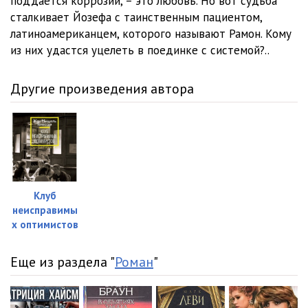
поддается коррозии, – это любовь. Но вот судьба
сталкивает Йозефа с таинственным пациентом,
02_04_Helena
27:45
латиноамериканцем, которого называют Рамон. Кому
02_05_Helena
29:38
из них удастся уцелеть в поединке с системой?..
02_06_Helena
28:53
Другие произведения автора
02_07_Helena
29:54
02_08_Helena
29:01
02_09_Helena
29:19
Клуб
неисправимы
х оптимистов
Еще из раздела "
Роман
"