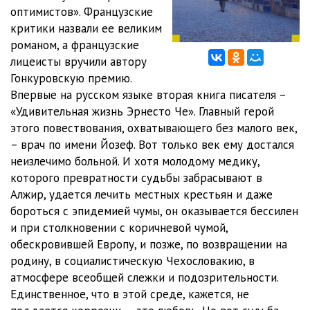
оптимистов». Французские
01_09_Kristina
28:10
критики назвали ее великим
романом, а французские
01_10_Kristina
27:58
лицеисты вручили автору
Гонкуровскую премию.
01_11_Kristina
28:00
Впервые на русском языке вторая книга писателя –
01_12_Kristina
28:00
«Удивительная жизнь Эрнесто Че». Главный герой
этого повествования, охватывающего без малого век,
01_13_Kristina
27:53
– врач по имени Йозеф. Вот только век ему достался
неизлечимо больной. И хотя молодому медику,
01_14_Kristina
28:14
которого превратности судьбы забрасывают в
01_15_Kristina
28:28
Алжир, удается лечить местных крестьян и даже
бороться с эпидемией чумы, он оказывается бессилен
01_16_Kristina
28:01
и при столкновении с коричневой чумой,
обескровившей Европу, и позже, по возвращении на
02_01_Helena
27:54
родину, в социалистическую Чехословакию, в
02_02_Helena
28:01
атмосфере всеобщей слежки и подозрительности.
Единственное, что в этой среде, кажется, не
02_03_Helena
28:08