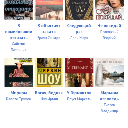
В
В объятиях
Следующий
Не покидай
помиловании
заката
раз
Полонский
отказать
Браун Сандра
Леви Марк
Георгий
Хайсмит
Патриция
Мириэм
Богач, бедняк
У Германтов
Марьина
исповедь
Капоте Трумен
Шоу Ирвин
Пруст Марсель
Тиссен
Владимир